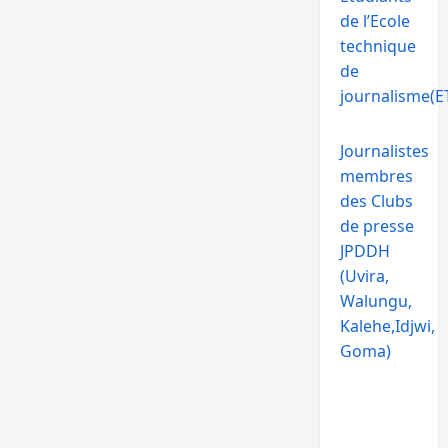
de l’Ecole
technique
de
journalisme(ET
Journalistes
membres
des Clubs
de presse
JPDDH
(Uvira,
Walungu,
Kalehe,Idjwi,
Goma)