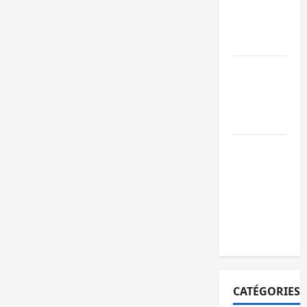
ruine
paralysent la
circulation
Ebola : la RD
intensifie la
lutte avec
l’OMS
Uvira : une
journée de
mercredi
marquée par
l’appel à la
paix
CATÉGORIES