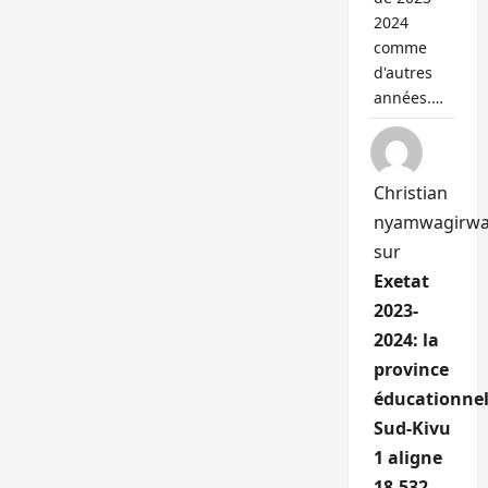
2024
comme
d'autres
années.…
Christian
nyamwagirw
sur
Exetat
2023-
2024: la
province
éducationnel
Sud-Kivu
1 aligne
18.532