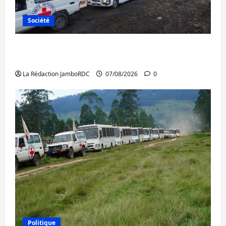
Société
Beni : l’échange de prisonniers entre
l’AFC/M23 et Kinshasa ne convainc pas
La Rédaction JamboRDC
07/08/2026
0
Politique