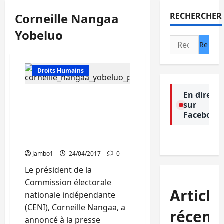
Corneille Nangaa
RECHERCHER
Yobeluo
Rechercher :
Actualité
Droits Humains
En direct
CENI : Le lancement de
sur
l’opération d’enrôlement
Facebook
dans les 11 autres
provinces fixé au 29 avril
prochain
Jambo1
24/04/2017
0
Le président de la
Commission électorale
Article
nationale indépendante
(CENI), Corneille Nangaa, a
récent
annoncé à la presse