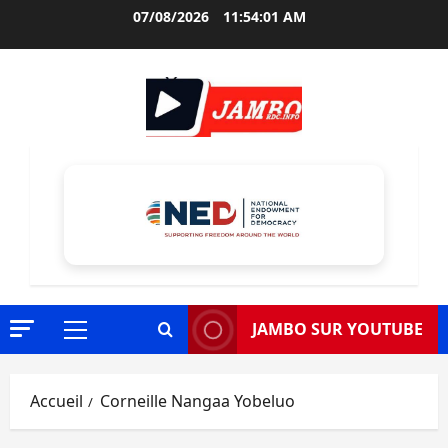
Aller
07/08/2026
11:54:02 AM
au
contenu
JAMBO SUR YOUTUBE
Menu
principal
Accueil
Corneille Nangaa Yobeluo