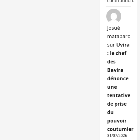
contribution.
Josué
matabaro
sur
Uvira
: le chef
des
Bavira
dénonce
une
tentative
de prise
du
pouvoir
coutumier
31/07/2026