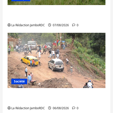
Processus de Doha : 15 personnes remises
à l’AFC/M23 avec l’appui du CICR
La Rédaction JamboRDC
07/08/2026
0
Société
Bukavu : des routes en ruine paralysent la
circulation
La Rédaction JamboRDC
06/08/2026
0