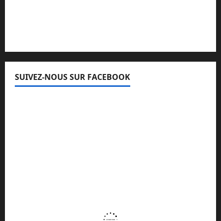
Lisez attentivement notre procédure de
réclamation
SUIVEZ-NOUS SUR FACEBOOK