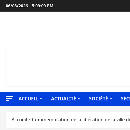
Aller
06/08/2026
5:09:10 PM
au
contenu
ACCUEIL
ACTUALITÉ
SOCIÉTÉ
SÉC
Accueil
Commémoration de la libération de la ville 