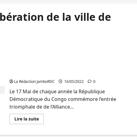
ération de la ville de
La RDC commémore ce 17 Mai la libération de la
ville de Kinshasa dans les mains du feu Maréchal
Mobutu
La Rédaction JamboRDC
16/05/2022
0
Le 17 Mai de chaque année la République
Démocratique du Congo commémore l’entrée
triomphale de de l’Alliance...
En
Lire la suite
savoir
plus
sur
La