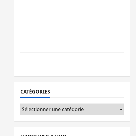
par l’appel à la paix
GENOCOST : l’AFC/M23 conteste la
démarche portée par Kinshasa
Ebola : après Bukavu, l’UNPC-Sud-Kivu
équipe les médias des territoires
Bukavu : la Pharmakina expose son
savoir-faire à Kivu Soko Foire
CATÉGORIES
Catégories