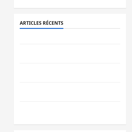
ARTICLES RÉCENTS
Ebola : la RDC intensifie la lutte avec l’OMS
Uvira : une journée de mercredi marquée
par l’appel à la paix
GENOCOST : l’AFC/M23 conteste la
démarche portée par Kinshasa
Ebola : après Bukavu, l’UNPC-Sud-Kivu
équipe les médias des territoires
Bukavu : la Pharmakina expose son
savoir-faire à Kivu Soko Foire