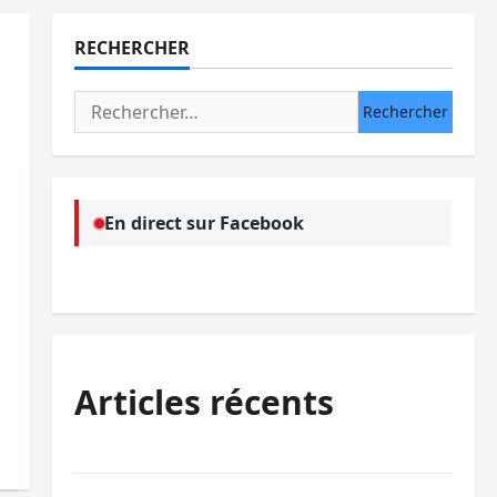
RECHERCHER
Rechercher :
En direct sur Facebook
Articles récents
Ebola : la RDC intensifie la lutte avec l’OMS
Uvira : une journée de mercredi marquée