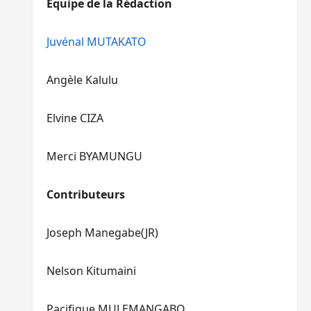
Equipe de la Rédaction
le
pour
volume.
augmenter
ou
Juvénal MUTAKATO
diminuer
le
Angèle Kalulu
volume.
Elvine CIZA
Merci BYAMUNGU
Contributeurs
Joseph Manegabe(JR)
Nelson Kitumaini
Pacifique MULEMANGABO