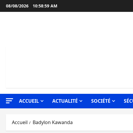
Aller
08/08/2026
10:58:59 AM
au
contenu
ACCUEIL
ACTUALITÉ
SOCIÉTÉ
SÉC
Accueil
Badylon Kawanda