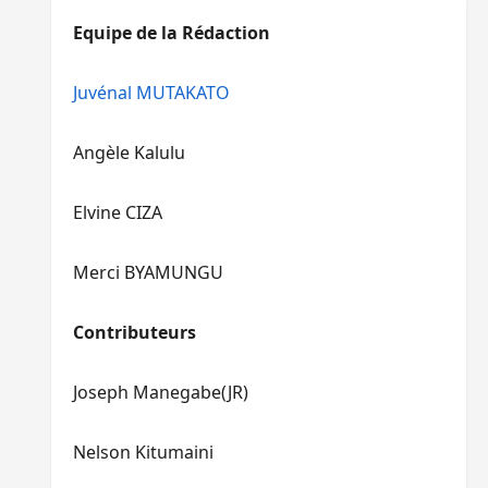
diminuer
haut/bas
Equipe de la Rédaction
le
pour
volume.
augmenter
ou
Juvénal MUTAKATO
diminuer
le
Angèle Kalulu
volume.
Elvine CIZA
Merci BYAMUNGU
Contributeurs
Joseph Manegabe(JR)
Nelson Kitumaini