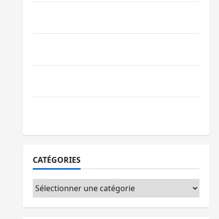
Bagira : une ambulance renversée à Ciriri,
la NDSCI dénonce l’état de la route
Sud-Kivu : l’UNPC maintient l’alerte contre
Ebola
Beni : l’échange de prisonniers entre
l’AFC/M23 et Kinshasa ne convainc pas
Processus de Doha : 15 personnes remises
à l’AFC/M23 avec l’appui du CICR
CATÉGORIES
Catégories