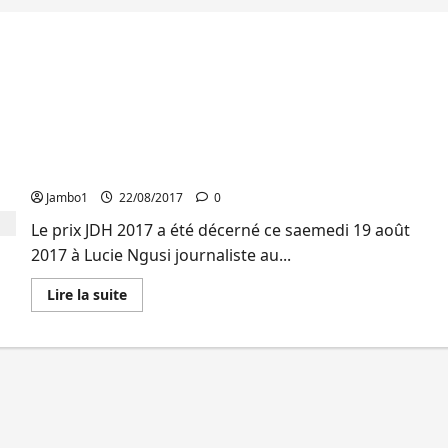
Lucie Ngusi et Bandylon Kawanda reçoivent le
Prix JDH 2016
Jambo1
22/08/2017
0
Le prix JDH 2017 a été décerné ce saemedi 19 août
2017 à Lucie Ngusi journaliste au...
En
Lire la suite
savoir
plus
sur
Lucie
Ngusi
et
Bandylon
Kawanda
reçoivent
le
Prix