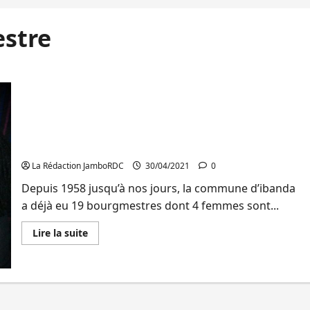
stre
Sud-Kivu: Les entités territoriales décentralisées
peuvent aussi être dirigées par les femmes
(Emission JDH)
La Rédaction JamboRDC
30/04/2021
0
Depuis 1958 jusqu’à nos jours, la commune d’ibanda
a déjà eu 19 bourgmestres dont 4 femmes sont...
En
Lire la suite
savoir
plus
sur
Sud-
Kivu:
Les
entités
territoriales