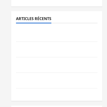
ARTICLES RÉCENTS
Sud-Kivu : l’UNPC maintient l’alerte contre
Ebola
Beni : l’échange de prisonniers entre
l’AFC/M23 et Kinshasa ne convainc pas
Processus de Doha : 15 personnes remises
à l’AFC/M23 avec l’appui du CICR
Bukavu : des routes en ruine paralysent la
circulation
Ebola : la RDC intensifie la lutte avec l’OMS