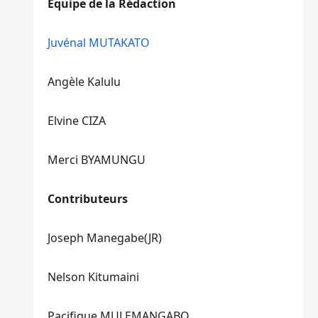
Equipe de la Rédaction
le
pour
volume.
augmenter
ou
Juvénal MUTAKATO
diminuer
le
Angèle Kalulu
volume.
Elvine CIZA
Merci BYAMUNGU
Contributeurs
Joseph Manegabe(JR)
Nelson Kitumaini
Pacifique MULEMANGABO