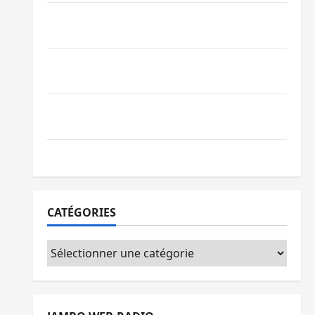
Beni : l’échange de prisonniers entre
l’AFC/M23 et Kinshasa ne convainc pas
Processus de Doha : 15 personnes remises
à l’AFC/M23 avec l’appui du CICR
Bukavu : des routes en ruine paralysent la
circulation
Ebola : la RDC intensifie la lutte avec l’OMS
CATÉGORIES
Catégories