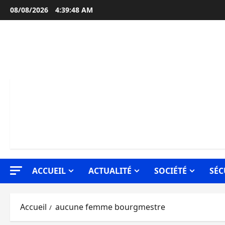
Aller
08/08/2026
4:39:49 AM
au
contenu
ACCUEIL
ACTUALITÉ
SOCIÉTÉ
SÉC
Accueil
aucune femme bourgmestre