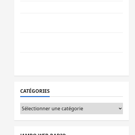
Ebola : la RDC intensifie la lutte avec l’OMS
Uvira : une journée de mercredi marquée
par l’appel à la paix
GENOCOST : l’AFC/M23 conteste la
démarche portée par Kinshasa
Ebola : après Bukavu, l’UNPC-Sud-Kivu
équipe les médias des territoires
CATÉGORIES
Catégories