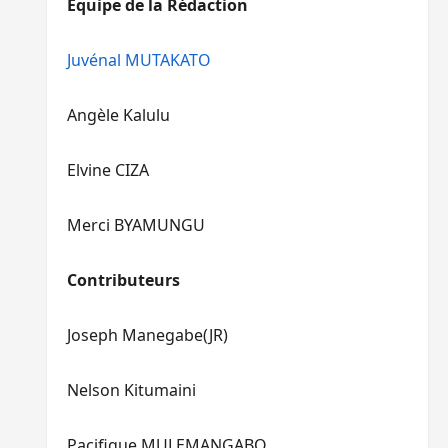
Equipe de la Rédaction
le
pour
volume.
augmenter
ou
Juvénal MUTAKATO
diminuer
le
Angèle Kalulu
volume.
Elvine CIZA
Merci BYAMUNGU
Contributeurs
Joseph Manegabe(JR)
Nelson Kitumaini
Pacifique MULEMANGABO