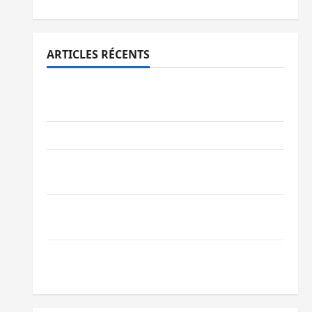
ARTICLES RÉCENTS
Bukavu : des routes en ruine paralysent la
circulation
Ebola : la RDC intensifie la lutte avec l’OMS
Uvira : une journée de mercredi marquée
par l’appel à la paix
GENOCOST : l’AFC/M23 conteste la
démarche portée par Kinshasa
Ebola : après Bukavu, l’UNPC-Sud-Kivu
équipe les médias des territoires