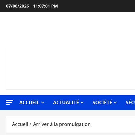
Aller
07/08/2026
11:07:01 PM
au
contenu
ACCUEIL
ACTUALITÉ
SOCIÉTÉ
SÉC
Accueil
Arriver à la promulgation