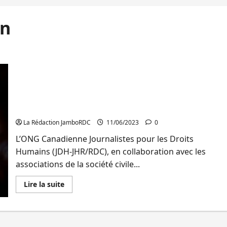
on
RDC: les stratégies à mettre en place pour arriver
à la promulgation de la loi d’exemption, au cœur
d’une table ronde organisée par l’ONG JDH à
Kinshasa
La Rédaction JamboRDC
11/06/2023
0
L’ONG Canadienne Journalistes pour les Droits
Humains (JDH-JHR/RDC), en collaboration avec les
associations de la société civile...
En
Lire la suite
savoir
plus
sur
RDC:
les
stratégies