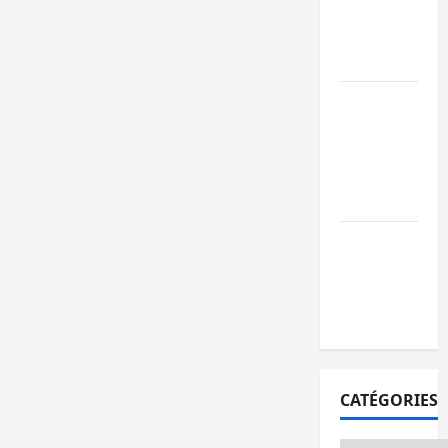
l’AFC/M23
avec l’appui
du CICR
Bukavu : des
routes en
ruine
paralysent la
circulation
Ebola : la RD
intensifie la
lutte avec
l’OMS
CATÉGORIES