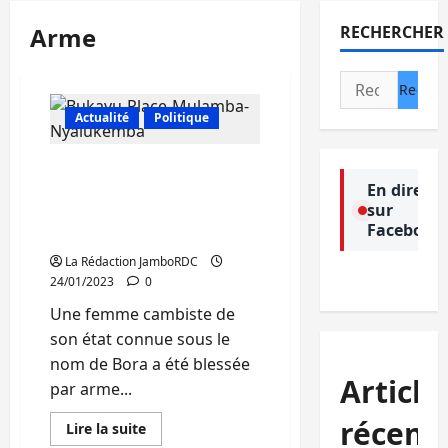
Arme
RECHERCHER
Rechercher :
Actualité
Politique
Insécurité à Bukavu : Une
En direct
cambiste blessée par
sur
arme au quartier
Facebook
Nyalukemba
La Rédaction JamboRDC
24/01/2023
0
Une femme cambiste de
son état connue sous le
nom de Bora a été blessée
Article
par arme...
récent
En
Lire la suite
savoir