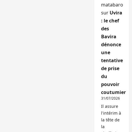
matabaro
sur
Uvira
: le chef
des
Bavira
dénonce
une
tentative
de prise
du
pouvoir
coutumier
31/07/2026
Il assure
l'intérim à
la tête de
la