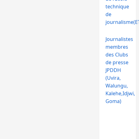
technique
de
journalisme(ET
Journalistes
membres
des Clubs
de presse
JPDDH
(Uvira,
Walungu,
Kalehe,Idjwi,
Goma)