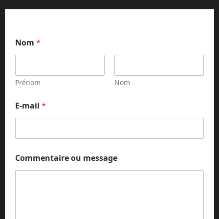
Nom
*
Prénom
Nom
o
E-mail
*
u
*
N
o
m
Commentaire ou message