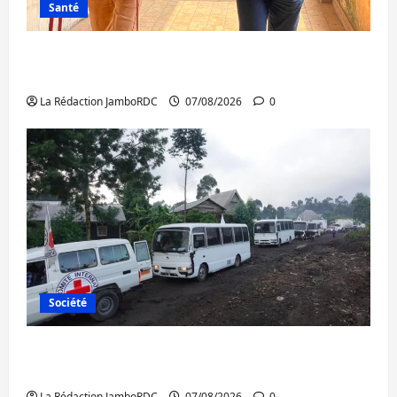
Santé
Sud-Kivu : l’UNPC maintient l’alerte contre
Ebola
La Rédaction JamboRDC
07/08/2026
0
Société
Beni : l’échange de prisonniers entre
l’AFC/M23 et Kinshasa ne convainc pas
La Rédaction JamboRDC
07/08/2026
0