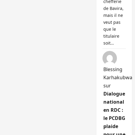
chefferie
de Bavira,
mais il ne
veut pas
que le
titulaire
soit…
Blessing
Karhakubwa
sur
Dialogue
national
en RDC :
le PCDBG
plaide
pour une