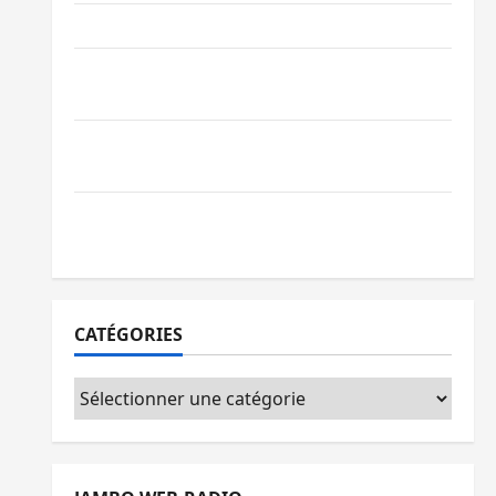
Ebola : la RDC intensifie la lutte avec l’OMS
Uvira : une journée de mercredi marquée
par l’appel à la paix
GENOCOST : l’AFC/M23 conteste la
démarche portée par Kinshasa
Ebola : après Bukavu, l’UNPC-Sud-Kivu
équipe les médias des territoires
CATÉGORIES
Catégories