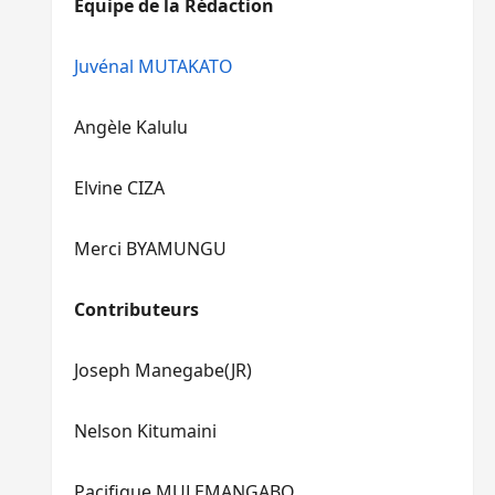
Equipe de la Rédaction
le
pour
volume.
augmenter
ou
Juvénal MUTAKATO
diminuer
le
Angèle Kalulu
volume.
Elvine CIZA
Merci BYAMUNGU
Contributeurs
Joseph Manegabe(JR)
Nelson Kitumaini
Pacifique MULEMANGABO