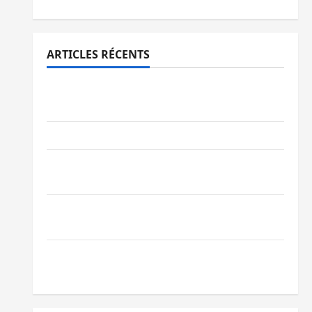
ARTICLES RÉCENTS
Bukavu : des routes en ruine paralysent la
circulation
Ebola : la RDC intensifie la lutte avec l’OMS
Uvira : une journée de mercredi marquée
par l’appel à la paix
GENOCOST : l’AFC/M23 conteste la
démarche portée par Kinshasa
Ebola : après Bukavu, l’UNPC-Sud-Kivu
équipe les médias des territoires