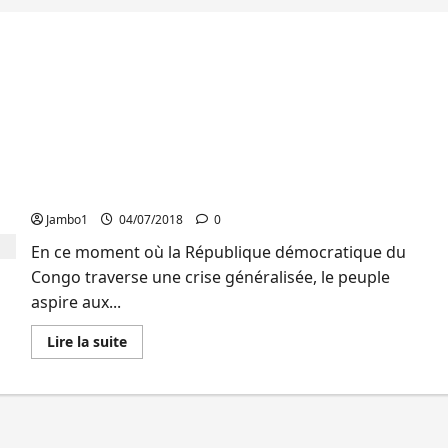
Alfred Maisha (UNC) : « Il faut nous réarmer
moralement et physiquement pour arracher ce
pays entre les mains de Kabila et sa bande »
Jambo1
04/07/2018
0
En ce moment où la République démocratique du
Congo traverse une crise généralisée, le peuple
aspire aux...
En
Lire la suite
savoir
plus
sur
Alfred
Maisha
(UNC)
: