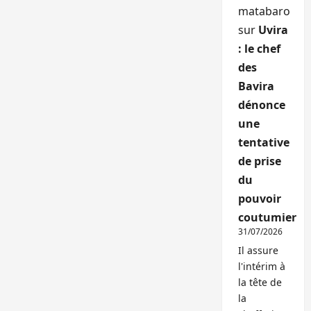
matabaro
sur
Uvira
: le chef
des
Bavira
dénonce
une
tentative
de prise
du
pouvoir
coutumier
31/07/2026
Il assure
l'intérim à
la tête de
la