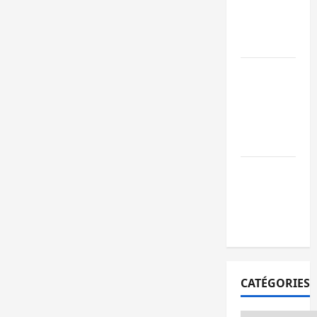
l’AFC/M23
avec l’appui
du CICR
Bukavu : des
routes en
ruine
paralysent la
circulation
Ebola : la RD
intensifie la
lutte avec
l’OMS
CATÉGORIES