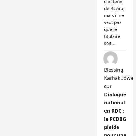
chefferie
de Bavira,
mais il ne
veut pas
que le
titulaire
soit…
Blessing
Karhakubwa
sur
Dialogue
national
en RDC :
le PCDBG
plaide
pour une