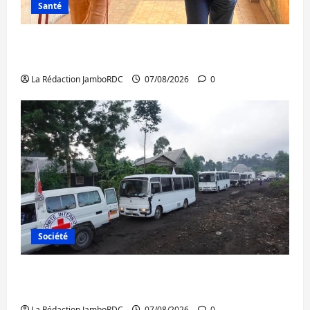
Santé
Sud-Kivu : l’UNPC maintient l’alerte contre
Ebola
La Rédaction JamboRDC
07/08/2026
0
Société
Beni : l’échange de prisonniers entre
l’AFC/M23 et Kinshasa ne convainc pas
La Rédaction JamboRDC
07/08/2026
0