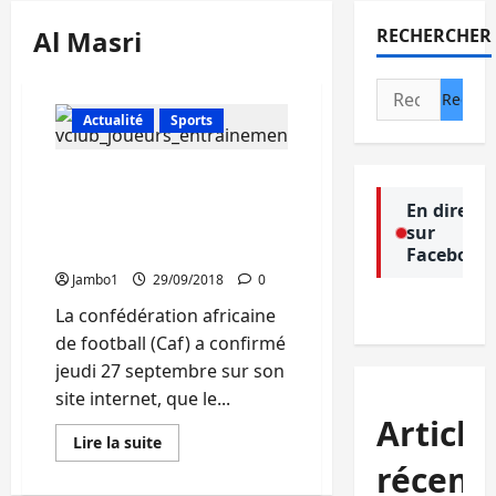
Al Masri
RECHERCHER
Rechercher :
Actualité
Sports
Caf-C2 : Al Masry d’Egypte
aux prises avec V.club de
En direct
Kinshasa le 3 octobre à
sur
Port- Sai
Facebook
Jambo1
29/09/2018
0
La confédération africaine
de football (Caf) a confirmé
jeudi 27 septembre sur son
site internet, que le...
Article
En
Lire la suite
savoir
récent
plus
sur