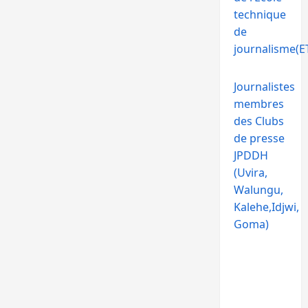
technique
de
journalisme(ET
Journalistes
membres
des Clubs
de presse
JPDDH
(Uvira,
Walungu,
Kalehe,Idjwi,
Goma)