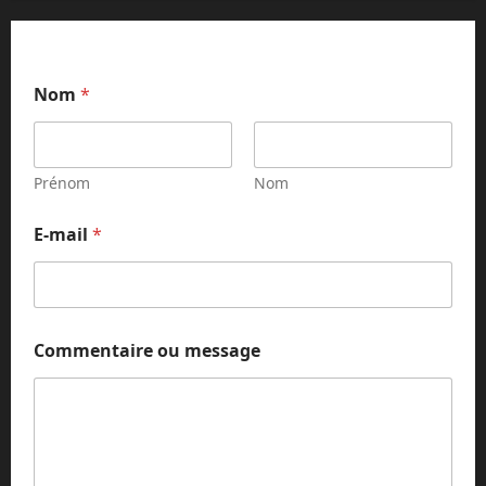
m
Nom
*
e
s
s
a
g
Prénom
Nom
e
o
E-mail
*
u
N
o
m
Commentaire ou message