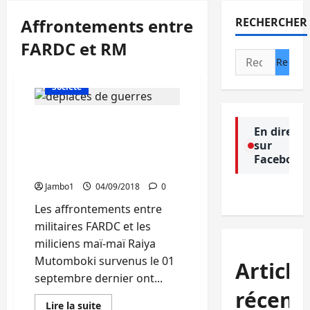
Affrontements entre
RECHERCHER
FARDC et RM
Rechercher :
Actualité
Politique
Société
Walungu : Déplacements
En direct
massifs des populations à
sur
Nzibira, la société civile
Facebook
crie au secours
Jambo1
04/09/2018
0
Les affrontements entre
militaires FARDC et les
miliciens maï-maï Raiya
Mutomboki survenus le 01
Article
septembre dernier ont...
récent
En
Lire la suite