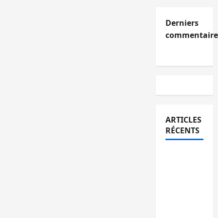
Derniers
commentaire
ARTICLES
RÉCENTS
Kinshasa
confirme
la
libération
de 15
personnes