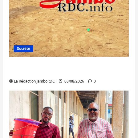
Société
Bagira : une ambulance renversée à Ciriri,
la NDSCI dénonce l’état de la route
La Rédaction JamboRDC
08/08/2026
0