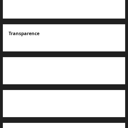
Transparence
A propos de nous
Rapport d’auto-évaluation de transparence (JTI)