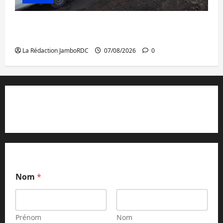
Beni : l’échange de prisonniers entre
l’AFC/M23 et Kinshasa ne convainc pas
La Rédaction JamboRDC
07/08/2026
0
Contact et réclamations
Nom
*
Prénom
Nom