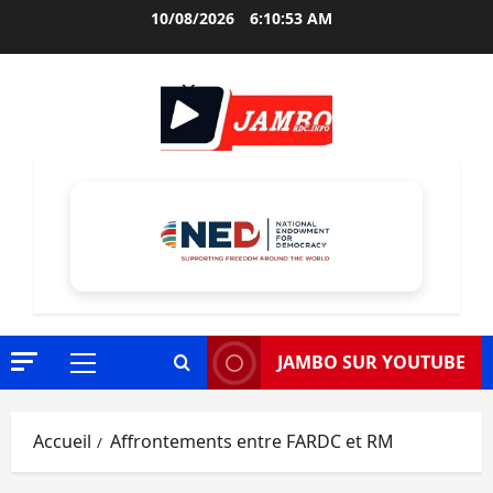
Aller
10/08/2026
6:10:54 AM
au
contenu
JAMBO SUR YOUTUBE
Menu
principal
Accueil
Affrontements entre FARDC et RM