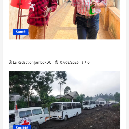
Santé
Sud-Kivu : l’UNPC maintient l’alerte contre
Ebola
La Rédaction JamboRDC
07/08/2026
0
Société