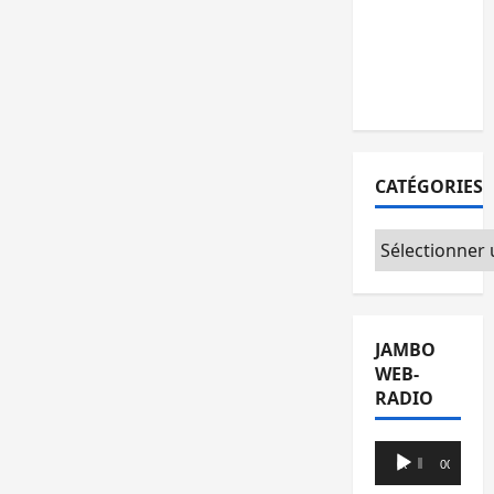
l’AFC/M23
avec
l’appui du
CICR
CATÉGORIES
Catégories
JAMBO
WEB-
RADIO
Lecteur
00:00
00:00
audio