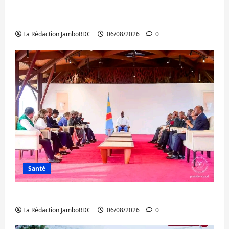
Bukavu : des routes en ruine paralysent la
circulation
La Rédaction JamboRDC
06/08/2026
0
Santé
Ebola : la RDC intensifie la lutte avec l’OMS
La Rédaction JamboRDC
06/08/2026
0