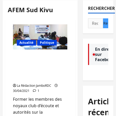
AFEM Sud Kivu
RECHERCHER
Rechercher :
Actualité
Politique
En direct
sur
Bukavu : AFEM Forme les
Facebook
membres de noyaux club
d’écoute et les autorités
sur la dénonciation de
VSBG par SMS
La Rédaction JamboRDC
30/04/2021
1
Article
Former les membres des
noyaux club d’écoute et
récent
autorités sur la