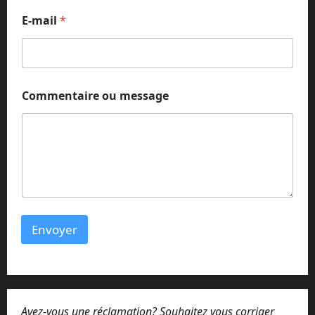
*
E-mail
*
o
u
Commentaire ou message
Envoyer
Avez-vous une réclamation? Souhaitez vous corriger