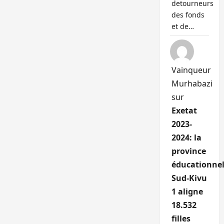
detourneurs
des fonds
et de…
Vainqueur
Murhabazi
sur
Exetat
2023-
2024: la
province
éducationnel
Sud-Kivu
1 aligne
18.532
filles