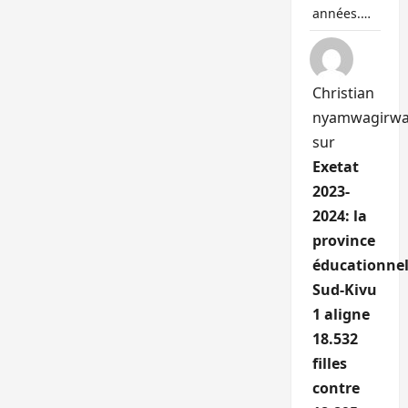
années.…
Christian
nyamwagirw
sur
Exetat
2023-
2024: la
province
éducationnel
Sud-Kivu
1 aligne
18.532
filles
contre