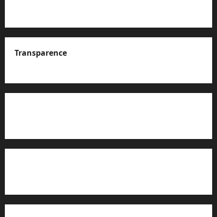
Transparence
A propos de nous
Rapport d’auto-évaluation de transparence (JTI)