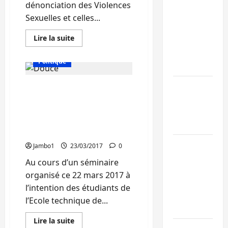
dénonciation des Violences
Bukavu : des
Sexuelles et celles...
routes en
En
Lire la suite
ruine
savoir
Actualité
Education
plus
paralysent la
sur
Politique
circulation
Bukavu
:
AFEM
Ebola : la RD
Douce Namwezi (AFEM) :
Forme
les
intensifie la
« Le journaliste doit
membres
de
fustiger les injustices
lutte avec
noyaux
liées au genre pour une
club
l’OMS
d’écoute
société équilibrée»
et
Uvira : une
les
Jambo1
23/03/2017
0
autorités
journée de
sur
Au cours d’un séminaire
la
mercredi
dénonciation
organisé ce 22 mars 2017 à
de
marquée par
l’intention des étudiants de
VSBG
par
l’appel à la
l’Ecole technique de...
SMS
paix
En
Lire la suite
savoir