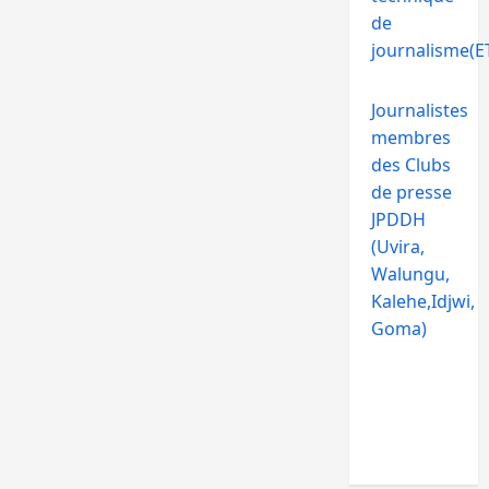
de
journalisme(ET
Journalistes
membres
des Clubs
de presse
JPDDH
(Uvira,
Walungu,
Kalehe,Idjwi,
Goma)