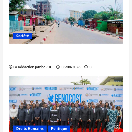
Société
Uvira : une journée de mercredi marquée
par l’appel à la paix
La Rédaction JamboRDC
06/08/2026
0
Droits Humains
Politique