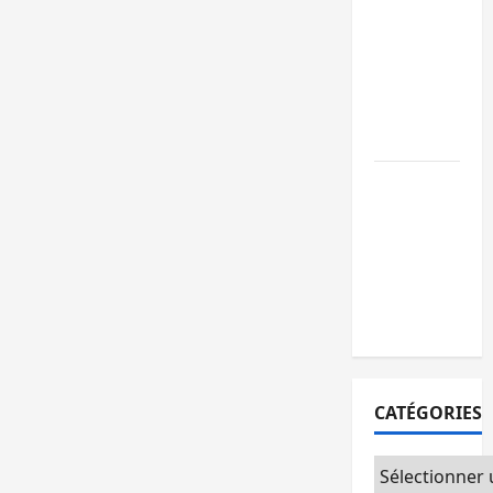
GENOCOST :
l’AFC/M23
conteste la
démarche
portée par
Kinshasa
Ebola : après
Bukavu,
l’UNPC-Sud-
Kivu équipe
les médias
des territoire
CATÉGORIES
Catégories