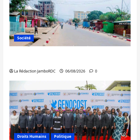
Société
Uvira : une journée de mercredi marquée
par l’appel à la paix
La Rédaction JamboRDC
06/08/2026
0
Droits Humains
Politique