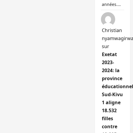
années.…
Christian
nyamwagirw
sur
Exetat
2023-
2024: la
province
éducationnel
Sud-Kivu
1 aligne
18.532
filles
contre