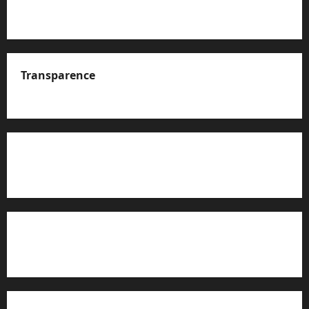
Transparence
A propos de nous
Rapport d’auto-évaluation de transparence (JTI)