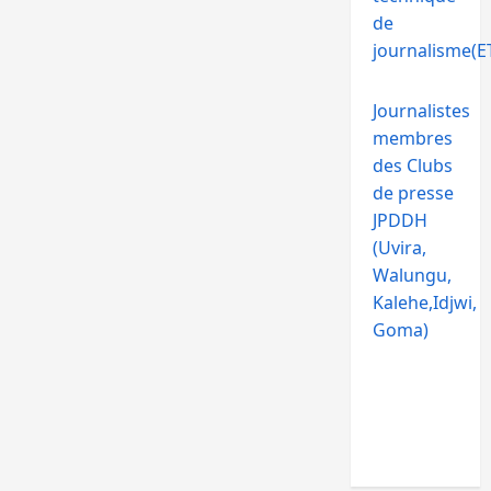
de
journalisme(ET
Journalistes
membres
des Clubs
de presse
JPDDH
(Uvira,
Walungu,
Kalehe,Idjwi,
Goma)