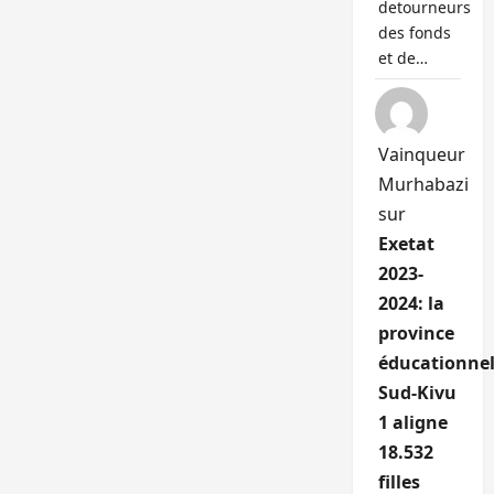
detourneurs
des fonds
et de…
Vainqueur
Murhabazi
sur
Exetat
2023-
2024: la
province
éducationnel
Sud-Kivu
1 aligne
18.532
filles