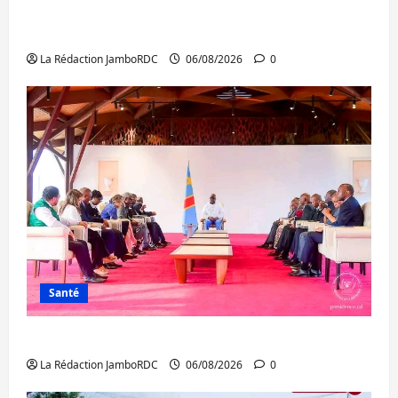
Bukavu : des routes en ruine paralysent la
circulation
La Rédaction JamboRDC
06/08/2026
0
Santé
Ebola : la RDC intensifie la lutte avec l’OMS
La Rédaction JamboRDC
06/08/2026
0