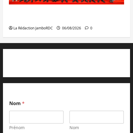
GENOCOST : l’AFC/M23 conteste la
démarche portée par Kinshasa
La Rédaction JamboRDC
06/08/2026
0
Contact et réclamations
Nom
*
Prénom
Nom