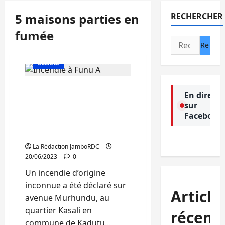
5 maisons parties en
RECHERCHER
fumée
Rechercher :
Actualité
Politique
Société
Bukavu: Encore 5
En direct
maisons parties en fumée
sur
dans un nouvel incendie
Facebook
déclaré sur Avenue
Murhundu
La Rédaction JamboRDC
20/06/2023
0
Un incendie d’origine
inconnue a été déclaré sur
Article
avenue Murhundu, au
quartier Kasali en
récent
commune de Kadutu...