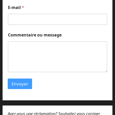
m
E-mail
*
e
s
s
a
g
e
Commentaire ou message
E
-
m
a
i
l
E
-
m
a
Envoyer
i
l
Avez-vous une réclamation? Souhaitez vous corriger