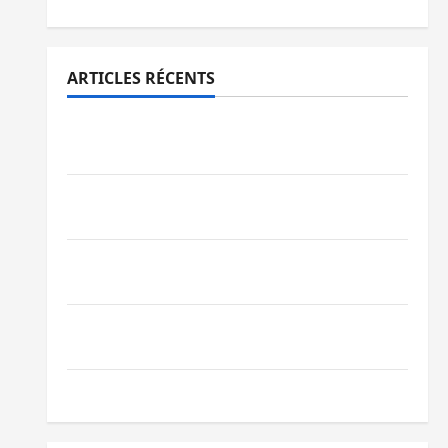
ARTICLES RÉCENTS
Sud-Kivu : l’UNPC maintient l’alerte contre
Ebola
Beni : l’échange de prisonniers entre
l’AFC/M23 et Kinshasa ne convainc pas
Processus de Doha : 15 personnes remises
à l’AFC/M23 avec l’appui du CICR
Bukavu : des routes en ruine paralysent la
circulation
Ebola : la RDC intensifie la lutte avec l’OMS