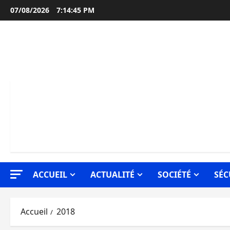
Aller
07/08/2026
7:14:46 PM
au
contenu
ACCUEIL
ACTUALITÉ
SOCIÉTÉ
SÉC
Accueil
2018