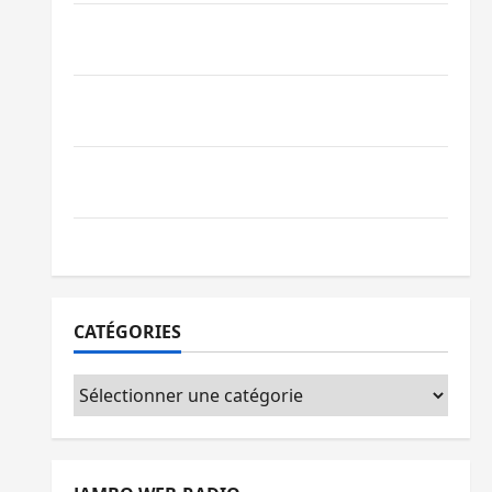
Beni : l’échange de prisonniers entre
l’AFC/M23 et Kinshasa ne convainc pas
Processus de Doha : 15 personnes remises
à l’AFC/M23 avec l’appui du CICR
Bukavu : des routes en ruine paralysent la
circulation
Ebola : la RDC intensifie la lutte avec l’OMS
CATÉGORIES
Catégories