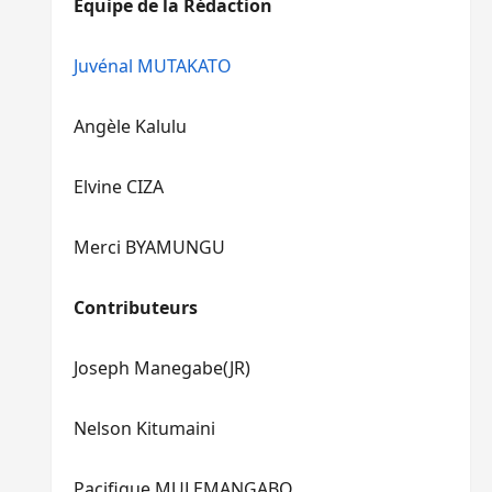
Equipe de la Rédaction
le
pour
volume.
augmenter
ou
Juvénal MUTAKATO
diminuer
le
Angèle Kalulu
volume.
Elvine CIZA
Merci BYAMUNGU
Contributeurs
Joseph Manegabe(JR)
Nelson Kitumaini
Pacifique MULEMANGABO