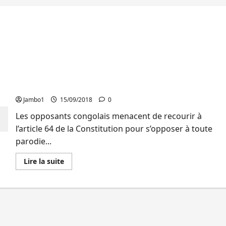
RDC: L’opposition menace recourir à l’article 64 en
cas de parodie d’élections
Jambo1
15/09/2018
0
Les opposants congolais menacent de recourir à
l’article 64 de la Constitution pour s’opposer à toute
parodie...
En
Lire la suite
savoir
plus
sur
RDC:
L’opposition
menace
recourir
à
l’article