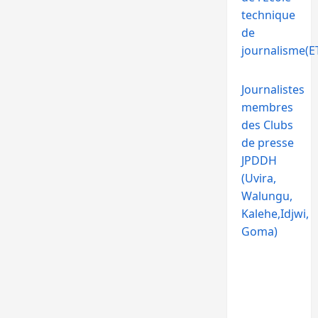
technique
de
journalisme(ET
Journalistes
membres
des Clubs
de presse
JPDDH
(Uvira,
Walungu,
Kalehe,Idjwi,
Goma)