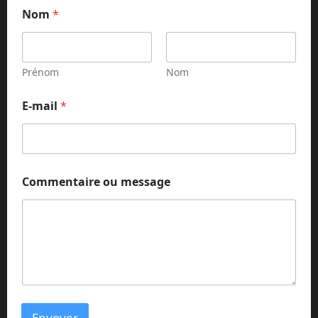
Nom
*
Prénom
Nom
N
E-mail
*
o
m
o
u
N
o
Commentaire ou message
m
Envoyer