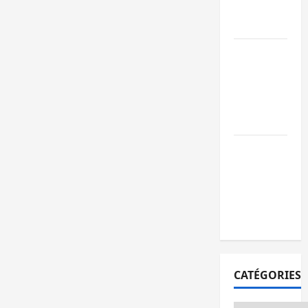
publics est
lancé
Sud-Kivu : de
retour à Uvir
Purusi relanc
les priorités
sécuritaires
Bukavu : vols
et agressions
en série, la
société civile
appelle à agir
CATÉGORIES