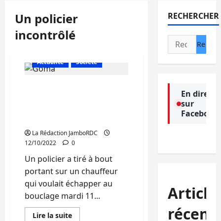
Un policier
RECHERCHER
incontrôlé
Rechercher :
Actualité
Société
Goma/bouclage: Un
En direct
policier incontrôlé tire à
sur
bout portant sur un
Facebook
chauffeur à Katindo
La Rédaction JamboRDC
12/10/2022
0
Un policier a tiré à bout
portant sur un chauffeur
qui voulait échapper au
Article
bouclage mardi 11...
récent
En
Lire la suite