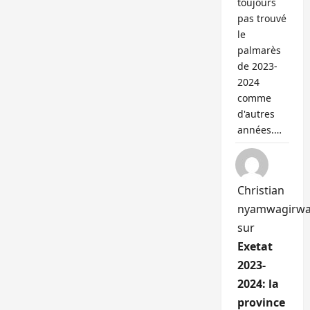
toujours
pas trouvé
le
palmarès
de 2023-
2024
comme
d'autres
années.…
Christian
nyamwagirw
sur
Exetat
2023-
2024: la
province