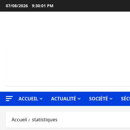
Aller
07/08/2026
9:30:02 PM
au
contenu
ACCUEIL
ACTUALITÉ
SOCIÉTÉ
SÉC
Accueil
statistiques