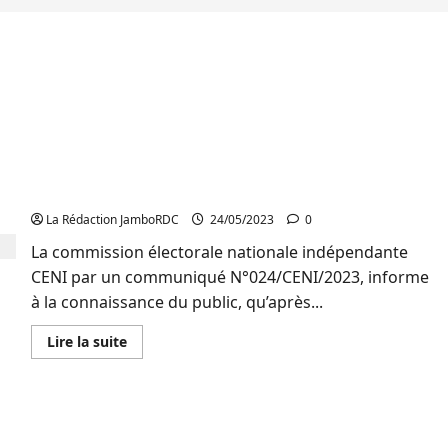
RDC: la CENI annonce les statistiques du fichier
électoral et le traitement des données récoltées
pour détecter des irrégularités
La Rédaction JamboRDC
24/05/2023
0
La commission électorale nationale indépendante
CENI par un communiqué N°024/CENI/2023, informe
à la connaissance du public, qu’après...
En
Lire la suite
savoir
plus
sur
RDC:
la
Députation Provinciale : La ceni sud-Kivu donne
CENI
annonce
les dernières statistiques des dépôts des