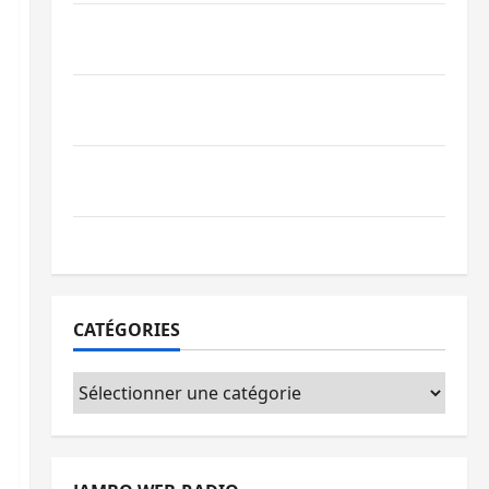
Beni : l’échange de prisonniers entre
l’AFC/M23 et Kinshasa ne convainc pas
Processus de Doha : 15 personnes remises
à l’AFC/M23 avec l’appui du CICR
Bukavu : des routes en ruine paralysent la
circulation
Ebola : la RDC intensifie la lutte avec l’OMS
CATÉGORIES
Catégories