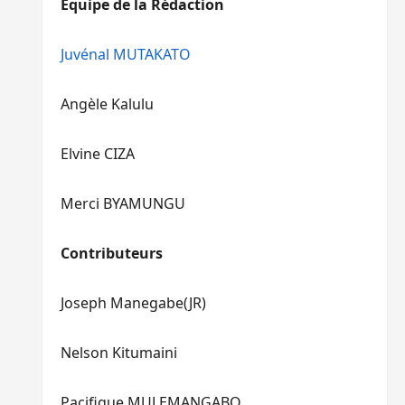
Equipe de la Rédaction
le
pour
volume.
augmenter
ou
Juvénal MUTAKATO
diminuer
le
Angèle Kalulu
volume.
Elvine CIZA
Merci BYAMUNGU
Contributeurs
Joseph Manegabe(JR)
Nelson Kitumaini
Pacifique MULEMANGABO