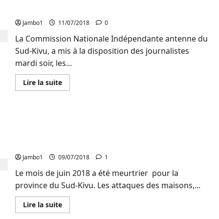
les
statistiques
candidatures
du
fichier
Jambo1
11/07/2018
0
électoral
et
La Commission Nationale Indépendante antenne du
le
Sud-Kivu, a mis à la disposition des journalistes
traitement
des
mardi soir, les...
données
récoltées
pour
En
Lire la suite
détecter
savoir
des
plus
irrégularités
sur
Députation
Provinciale
Exclusif ! Le Sud-Kivu a enregistré 27 tueries et 113
:
La
attaques des maisons pour le mois de Juin 2018
ceni
sud-
(rapport Sajecek)
Kivu
donne
Jambo1
09/07/2018
1
les
dernières
Le mois de juin 2018 a été meurtrier pour la
statistiques
province du Sud-Kivu. Les attaques des maisons,...
des
dépôts
des
En
Lire la suite
candidatures
savoir
plus