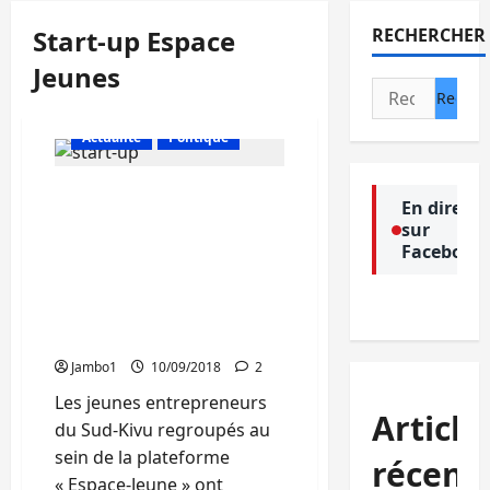
Start-up Espace
RECHERCHER
Jeunes
Rechercher :
Actualité
Politique
« Nous visons à mettre
En direct
sur pied des activités et
sur
services devant pousser
Facebook
les jeunes à l’effort
personnel pour un avenir
meilleur », Eddy Mugisho
(start-up Espace-Jeune)
Jambo1
10/09/2018
2
Les jeunes entrepreneurs
Article
du Sud-Kivu regroupés au
sein de la plateforme
récent
« Espace-Jeune » ont