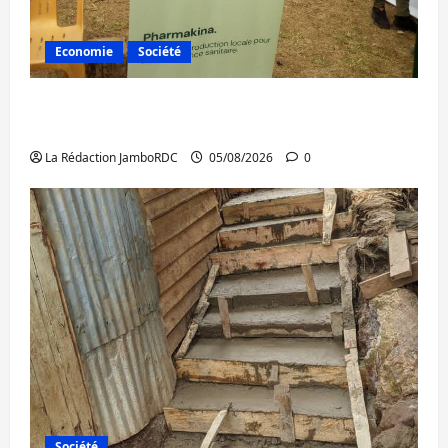
Economie
Société
Bukavu : la Pharmakina expose son savoir-
faire à Kivu Soko Foire
La Rédaction JamboRDC
05/08/2026
0
Société