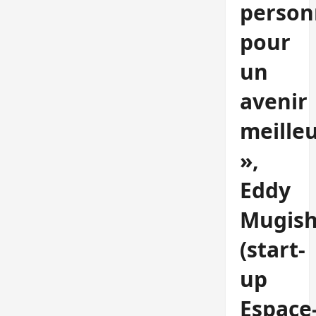
person
pour
un
avenir
meille
»,
Eddy
Mugis
(start-
up
Espace