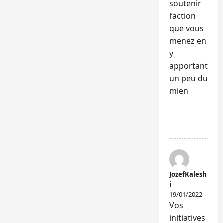
soutenir
l’action
que vous
menez en
y
apportant
un peu du
mien
RÉPONDR
E
JozefKalesh
i
19/01/2022
Vos
initiatives