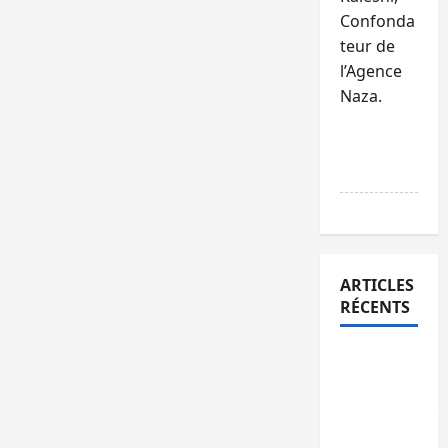
Confonda
teur de
l’Agence
Naza.
RÉPONDR
E
ARTICLES
RÉCENTS
Bukavu :
la
Pharmakina
expose