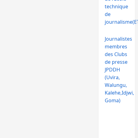
technique
de
journalisme(ET
Journalistes
membres
des Clubs
de presse
JPDDH
(Uvira,
Walungu,
Kalehe,Idjwi,
Goma)