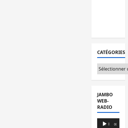
la société
civile
appelle à
agir
CATÉGORIES
Catégories
JAMBO
WEB-
RADIO
Lecteur
00:00
00:00