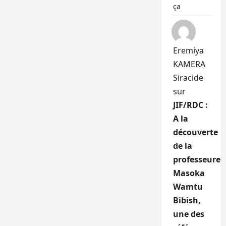
ça
Eremiya
KAMERA
Siracide
sur
JIF/RDC :
A la
découverte
de la
professeure
Masoka
Wamtu
Bibish,
une des