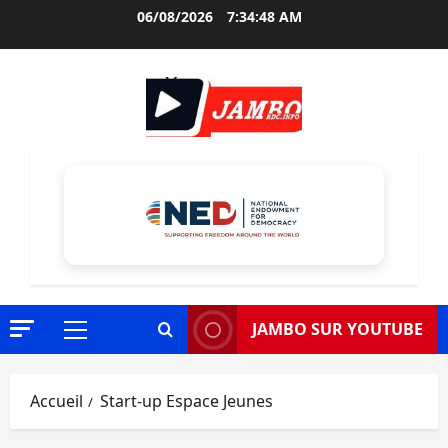
Aller
06/08/2026
7:34:49 AM
au
contenu
JAMBO SUR YOUTUBE
Menu
principal
Accueil
Start-up Espace Jeunes