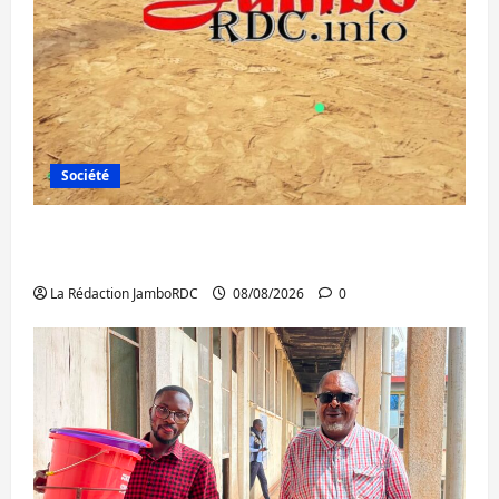
Société
Bagira : une ambulance renversée à Ciriri,
la NDSCI dénonce l’état de la route
La Rédaction JamboRDC
08/08/2026
0