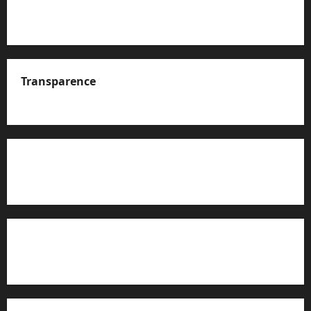
Transparence
A propos de nous
Rapport d’auto-évaluation de transparence (JTI)