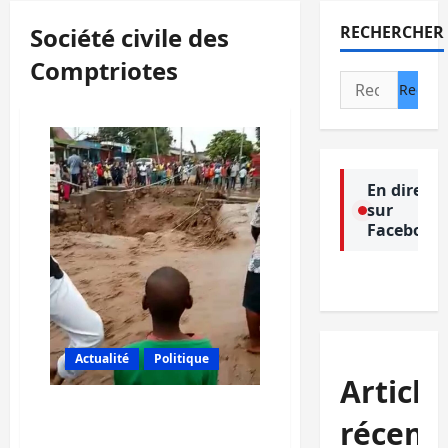
Société civile des
RECHERCHER
Comptriotes
Rechercher :
En direct
sur
Facebook
Actualité
Politique
Article
Sud-Kivu : les eaux des
récent
pluies font un mort et 6