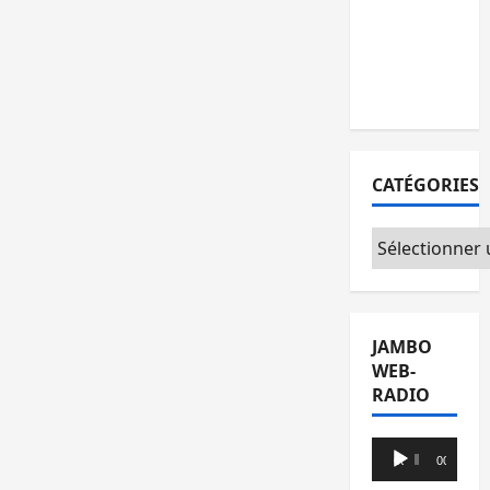
l’AFC/M23
avec
l’appui du
CICR
CATÉGORIES
Catégories
JAMBO
WEB-
RADIO
Lecteur
00:00
00:00
audio