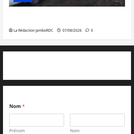
Beni : l’échange de prisonniers entre
l’AFC/M23 et Kinshasa ne convainc pas
La Rédaction JamboRDC
07/08/2026
0
Contact et réclamations
Nom
*
Prénom
Nom