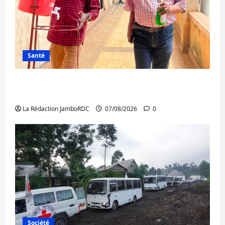
Santé
Sud-Kivu : l’UNPC maintient l’alerte contre
Ebola
La Rédaction JamboRDC
07/08/2026
0
Société