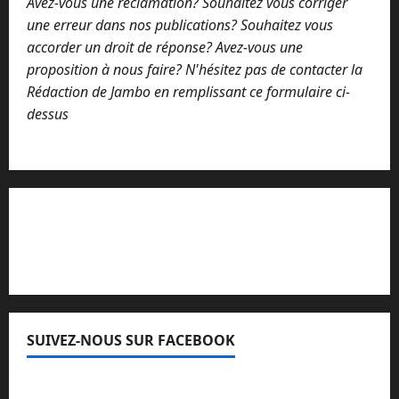
Avez-vous une réclamation? Souhaitez vous corriger
a
i
une erreur dans nos publications? Souhaitez vous
l
accorder un droit de réponse? Avez-vous une
proposition à nous faire? N'hésitez pas de contacter la
Rédaction de Jambo en remplissant ce formulaire ci-
dessus
Lisez attentivement notre procédure de
réclamation
SUIVEZ-NOUS SUR FACEBOOK