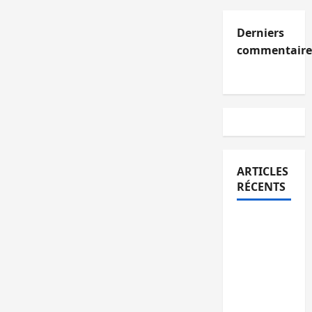
Derniers
commentaire
ARTICLES
RÉCENTS
Kinshasa
confirme
la
libération
de 15
personnes