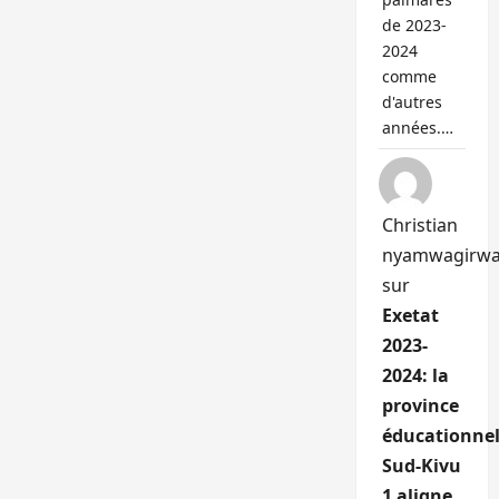
de 2023-
2024
comme
d'autres
années.…
Christian
nyamwagirw
sur
Exetat
2023-
2024: la
province
éducationnel
Sud-Kivu
1 aligne