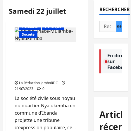
Samedi 22 juillet
RECHERCHER
Rechercher :
Actualité
Politique
Société
Bukavu : la société civile
En direct
de Nyalukemba organise
sur
une tribune d’expression
Facebook
populaire ce samedi 22
juillet au centre Rio
La Rédaction JamboRDC
21/07/2023
0
La société civile sous noyau
du quartier Nyalukemba en
Article
commune d’Ibanda
projette une tribune
récent
d’expression populaire, ce...