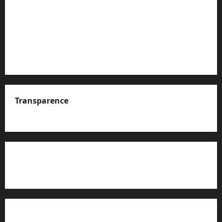
Transparence
A propos de nous
Rapport d’auto-évaluation de transparence (JTI)