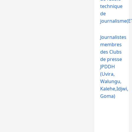
technique
de
journalisme(ET
Journalistes
membres
des Clubs
de presse
JPDDH
(Uvira,
Walungu,
Kalehe,Idjwi,
Goma)