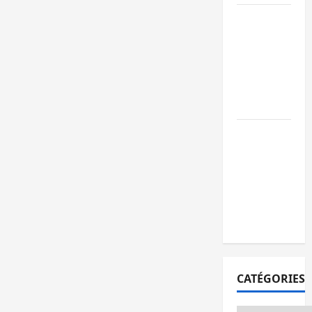
Ebola : après
Bukavu,
l’UNPC-Sud-
Kivu équipe
les médias
des territoire
Bukavu : la
Pharmakina
expose son
savoir-faire à
Kivu Soko
Foire
CATÉGORIES