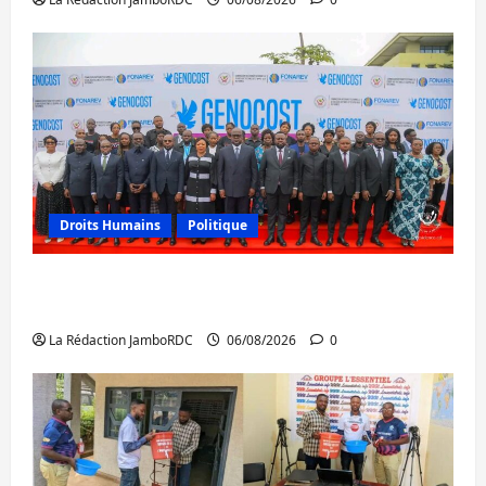
Droits Humains
Politique
GENOCOST : l’AFC/M23 conteste la
démarche portée par Kinshasa
La Rédaction JamboRDC
06/08/2026
0