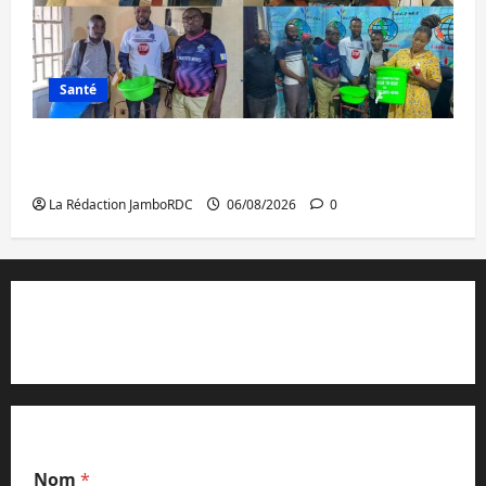
Santé
Ebola : après Bukavu, l’UNPC-Sud-Kivu
équipe les médias des territoires
La Rédaction JamboRDC
06/08/2026
0
Contact et réclamations
Nom
*