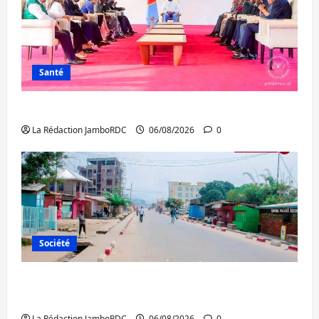
Santé
Ebola : la RDC intensifie la lutte avec l’OMS
La Rédaction JamboRDC
06/08/2026
0
Société
Uvira : une journée de mercredi marquée
par l’appel à la paix
La Rédaction JamboRDC
06/08/2026
0