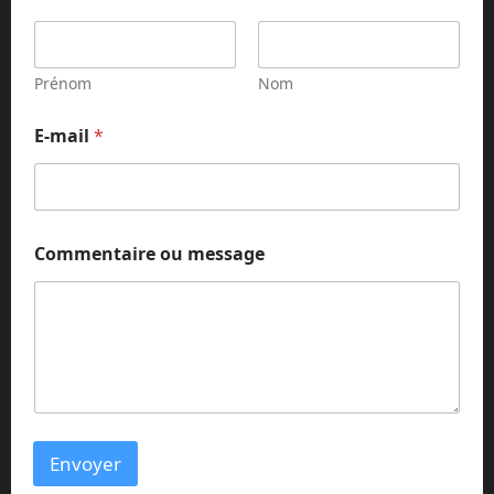
Prénom
Nom
E-mail
*
o
Commentaire ou message
u
E
-
m
a
i
l
N
o
m
Envoyer