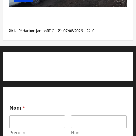
Beni : l’échange de prisonniers entre
l’AFC/M23 et Kinshasa ne convainc pas
La Rédaction JamboRDC
07/08/2026
0
Contact et réclamations
Nom
*
Prénom
Nom