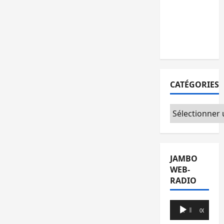
l’AFC/M23
avec
l’appui du
CICR
CATÉGORIES
Catégories
JAMBO
WEB-
RADIO
Lecteur
00:00
00:00
audio