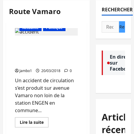
Route Vamaro
RECHERCHER
Rechercher :
Actualité
Politique
Bukavu : La dispute du
volant entre les policiers
et le chauffeur conduit à
En direct
sur
un accident de circulation
Facebook
Jambo1
20/03/2018
0
Un accident de circulation
s’est produit sur avenue
Vamaro non loin de la
station ENGEN en
commune...
Article
En
Lire la suite
savoir
récent
plus