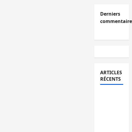
Derniers
commentaire
ARTICLES
RÉCENTS
Kinshasa
confirme
la
libération
de 15
personnes