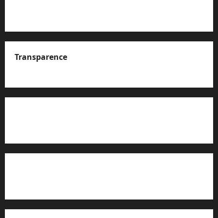
Transparence
A propos de nous
Rapport d’auto-évaluation de transparence (JTI)