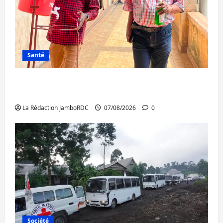
Santé
Sud-Kivu : l’UNPC maintient l’alerte contre
Ebola
La Rédaction JamboRDC
07/08/2026
0
Société