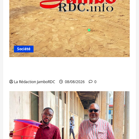
Société
Bagira : une ambulance renversée à Ciriri,
la NDSCI dénonce l’état de la route
La Rédaction JamboRDC
08/08/2026
0