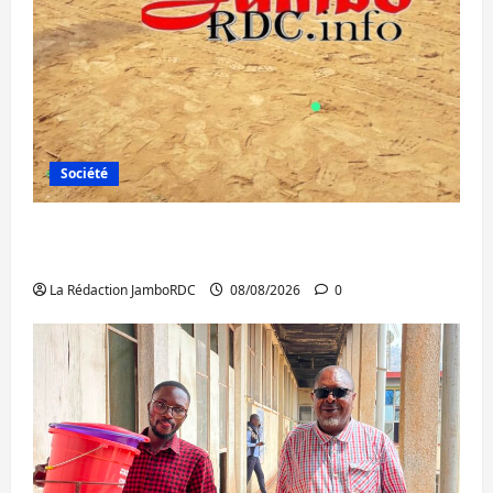
Société
Bagira : une ambulance renversée à Ciriri,
la NDSCI dénonce l’état de la route
La Rédaction JamboRDC
08/08/2026
0