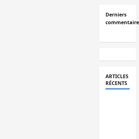
Derniers
commentaire
ARTICLES
RÉCENTS
Kinshasa
confirme
la
libération
de 15
personnes