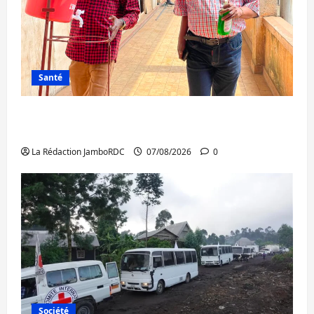
Santé
Sud-Kivu : l’UNPC maintient l’alerte contre
Ebola
La Rédaction JamboRDC
07/08/2026
0
Société