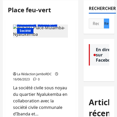
Place feu-vert
RECHERCHER
Rechercher :
Actualité
Politique
Société
Bukavu : la société civile
En direct
de Nyalukemba organise
sur
une tribune d’expression
Facebook
populaire ce samedi 17
juin à la place feu-vert
La Rédaction JamboRDC
16/06/2023
0
La société civile sous noyau
du quartier Nyalukemba en
Article
collaboration avec la
société civile communale
récent
d’Ibanda et...