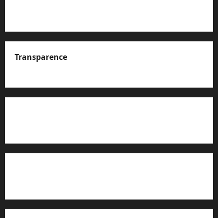
Transparence
A propos de nous
Rapport d’auto-évaluation de transparence (JTI)