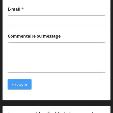
E-mail
*
N
Commentaire ou message
o
m
*
m
e
s
s
a
g
e
Envoyer