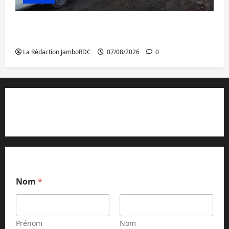
Beni : l’échange de prisonniers entre
l’AFC/M23 et Kinshasa ne convainc pas
La Rédaction JamboRDC
07/08/2026
0
Contact et réclamations
Nom
*
Prénom
Nom