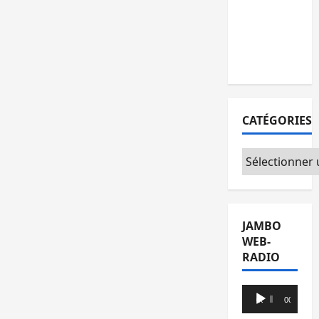
l’AFC/M23
avec
l’appui du
CICR
CATÉGORIES
Catégories
JAMBO
WEB-
RADIO
Lecteur
00:00
00:00
audio