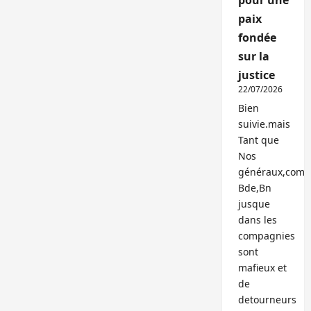
pour une
paix
fondée
sur la
justice
22/07/2026
Bien
suivie.mais
Tant que
Nos
généraux,com
Bde,Bn
jusque
dans les
compagnies
sont
mafieux et
de
detourneurs