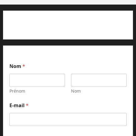
Contact et réclamations
Nom
*
Prénom
Nom
E-mail
*
*