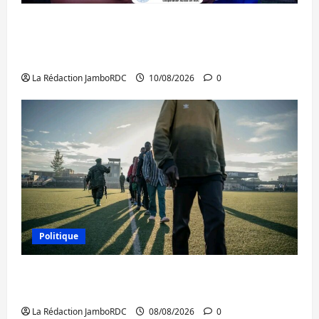
Bukavu : l’UOB remporte le tournoi
universitaire de Hope and Peace RDC dédié
à la paix et à la cohésion sociale
La Rédaction JamboRDC
10/08/2026
0
Politique
Kinshasa confirme la libération de 15
personnes affiliées à l’AFC/M23
La Rédaction JamboRDC
08/08/2026
0