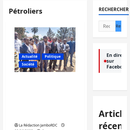
Pétroliers
RECHERCHER
Rechercher :
En direct
Actualité
Politique
sur
Société
Facebook
Sud-Kivu: Les pétroliers
de la ville de Bukavu
dénoncent la fraude
fiscale et para fiscale
orchestrée par certains
Article
services publics de l’État
(Mémo)
récent
La Rédaction JamboRDC