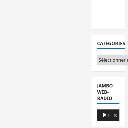
l’AFC/M23 et
Kinshasa ne
convainc pas
CATÉGORIES
Catégories
JAMBO
WEB-
RADIO
Lecteur
00:00
00:00
audio