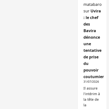
matabaro
sur
Uvira
: le chef
des
Bavira
dénonce
une
tentative
de prise
du
pouvoir
coutumier
31/07/2026
Il assure
l'intérim à
la tête de
la