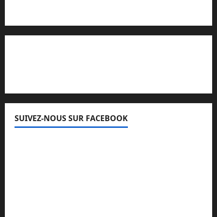
Lisez attentivement notre procédure de
réclamation
SUIVEZ-NOUS SUR FACEBOOK