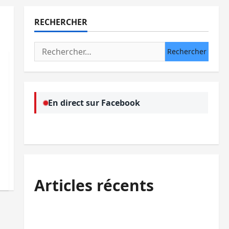
RECHERCHER
Rechercher :
En direct sur Facebook
Articles récents
Bagira : une ambulance renversée à Ciriri,
la NDSCI dénonce l’état de la route