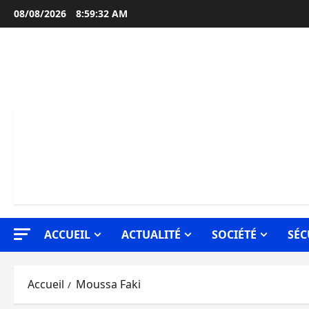
Aller
08/08/2026
8:59:32 AM
au
contenu
ACCUEIL
ACTUALITÉ
SOCIÉTÉ
SÉC
Accueil
Moussa Faki