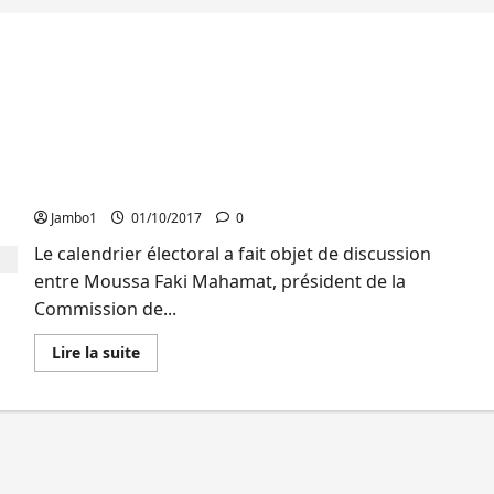
RDC : Moussa Faki et les dirigeants congolais ont
discuté du calendrier électoral
Jambo1
01/10/2017
0
Le calendrier électoral a fait objet de discussion
entre Moussa Faki Mahamat, président de la
Commission de...
En
Lire la suite
savoir
plus
sur
RDC
:
Moussa
Faki
et
les