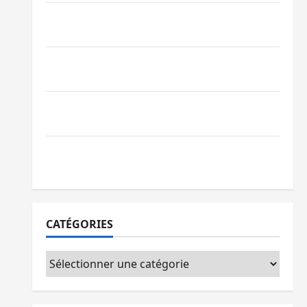
Sud-Kivu : l’UNPC maintient l’alerte contre
Ebola
Beni : l’échange de prisonniers entre
l’AFC/M23 et Kinshasa ne convainc pas
Processus de Doha : 15 personnes remises
à l’AFC/M23 avec l’appui du CICR
Bukavu : des routes en ruine paralysent la
circulation
CATÉGORIES
Catégories