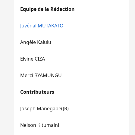
diminuer
haut/bas
Equipe de la Rédaction
le
pour
volume.
augmenter
ou
Juvénal MUTAKATO
diminuer
le
Angèle Kalulu
volume.
Elvine CIZA
Merci BYAMUNGU
Contributeurs
Joseph Manegabe(JR)
Nelson Kitumaini