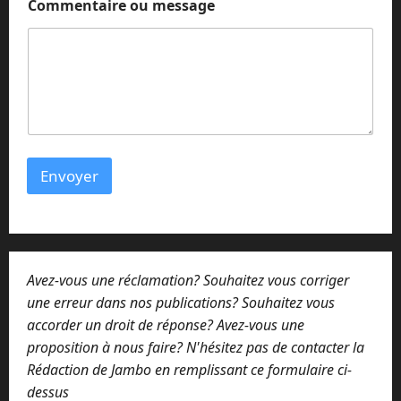
Commentaire ou message
-
m
a
i
l
E
-
m
a
i
Envoyer
l
Avez-vous une réclamation? Souhaitez vous corriger
une erreur dans nos publications? Souhaitez vous
accorder un droit de réponse? Avez-vous une
proposition à nous faire? N'hésitez pas de contacter la
Rédaction de Jambo en remplissant ce formulaire ci-
dessus