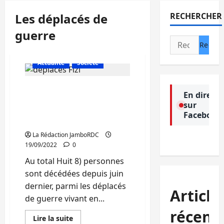
Les déplacés de
RECHERCHER
guerre
Rechercher :
Actualité
Société
Nord-Kivu : 8 personnes
En direct
mortes parmi les déplacés
sur
de guerre vivant à
Facebook
Nyiragongo
La Rédaction JamboRDC
19/09/2022
0
Au total Huit 8) personnes
sont décédées depuis juin
dernier, parmi les déplacés
Article
de guerre vivant en...
récent
En
Lire la suite