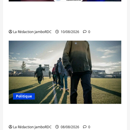
Bukavu : l’UOB remporte le tournoi
universitaire de Hope and Peace RDC dédié
à la paix et à la cohésion sociale
La Rédaction JamboRDC
10/08/2026
0
Politique
Kinshasa confirme la libération de 15
personnes affiliées à l’AFC/M23
La Rédaction JamboRDC
08/08/2026
0