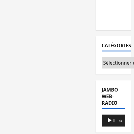
l’AFC/M23 et
Kinshasa ne
convainc pas
CATÉGORIES
Catégories
JAMBO
WEB-
RADIO
Lecteur
00:00
00:00
audio