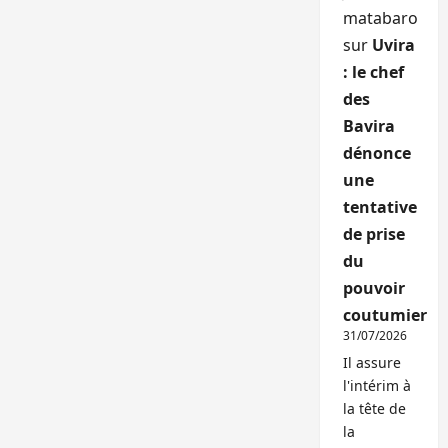
matabaro
sur
Uvira
: le chef
des
Bavira
dénonce
une
tentative
de prise
du
pouvoir
coutumier
31/07/2026
Il assure
l'intérim à
la tête de
la