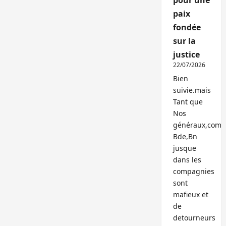
pour une
paix
fondée
sur la
justice
22/07/2026
Bien
suivie.mais
Tant que
Nos
généraux,com
Bde,Bn
jusque
dans les
compagnies
sont
mafieux et
de
detourneurs