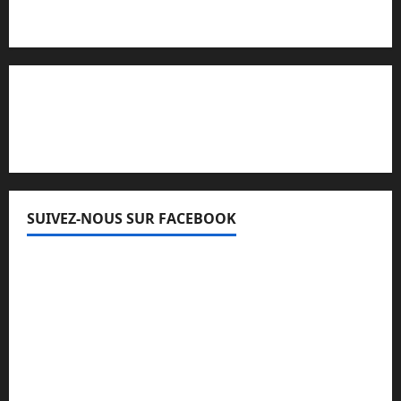
Lisez attentivement notre procédure de
réclamation
SUIVEZ-NOUS SUR FACEBOOK