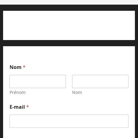
Contact et réclamations
Nom
*
Prénom
Nom
E
E-mail
*
-
m
a
i
l
E