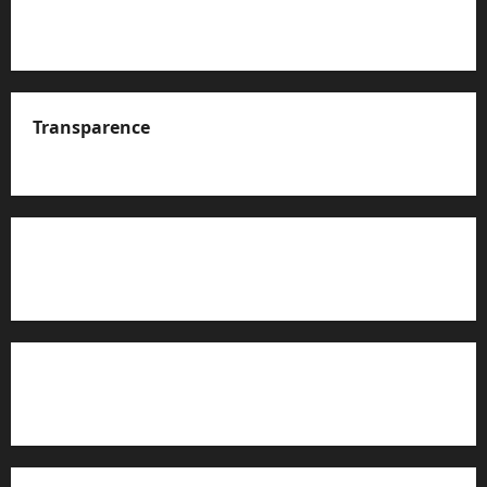
Transparence
A propos de nous
Rapport d’auto-évaluation de transparence (JTI)