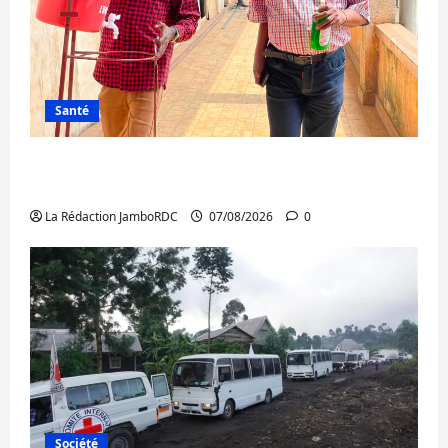
Santé
Sud-Kivu : l’UNPC maintient l’alerte contre
Ebola
La Rédaction JamboRDC
07/08/2026
0
Société