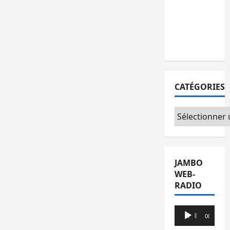
l’AFC/M23
avec
l’appui du
CICR
CATÉGORIES
Catégories
JAMBO
WEB-
RADIO
Lecteur
00:00
00:00
audio