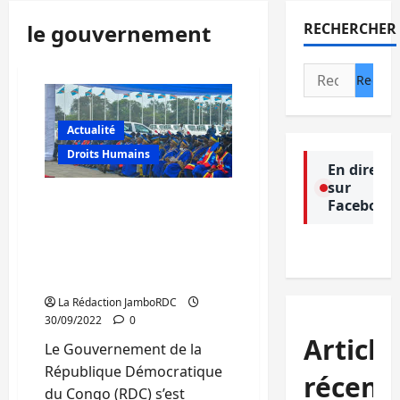
le gouvernement
RECHERCHER
Rechercher :
Actualité
Droits Humains
En direct
sur
RDC/ESU : Le
Facebook
gouvernement promet
des solutions face aux
revendications des
professeurs
La Rédaction JamboRDC
30/09/2022
0
Article
Le Gouvernement de la
République Démocratique
récent
du Congo (RDC) s’est