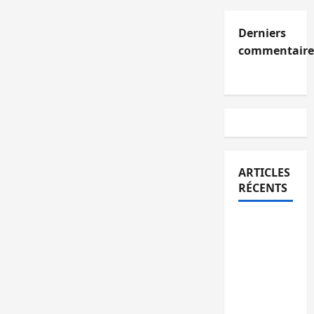
Derniers
commentaire
ARTICLES
RÉCENTS
Kinshasa
confirme
la
libération
de 15
personnes