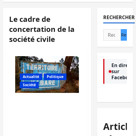
Le cadre de
RECHERCHER
concertation de la
Rechercher :
société civile
En direct
sur
Facebook
Actualité
Politique
Société
Kabare : Le cadre de
concertation de la société
civile condamne des cas
de justice populaire
Article
récurrents dans ce
territoire