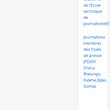
de l’Ecole
technique
de
journalisme(ET
Journalistes
membres
des Clubs
de presse
JPDDH
(Uvira,
Walungu,
Kalehe,Idjwi,
Goma)