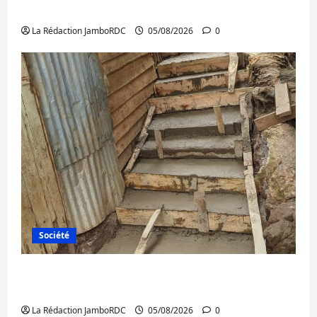
faire à Kivu Soko Foire
La Rédaction JamboRDC
05/08/2026
0
Société
Bagira : des infrastructures grâce aux
contributions des habitants à Mulambula
La Rédaction JamboRDC
05/08/2026
0