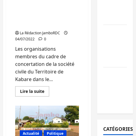
de
mandataires
justice
concertation de la société
populaire
publics est
civile noyau de Bugorhe a
récurrents
dans
désormais des nouveaux
lancé
ce
animateurs
territoire
Sud-Kivu : de
La Rédaction JamboRDC
retour à Uvir
04/07/2022
0
Purusi relanc
Les organisations
les priorités
membres du cadre de
sécuritaires
concertation de la société
civile du Territoire de
Bukavu : vols
Kabare dans le...
et agressions
en série, la
En
Lire la suite
savoir
société civile
plus
appelle à agir
sur
Sud-
Kivu:
Le
cadre
de
CATÉGORIES
concertation
de
Actualité
Politique