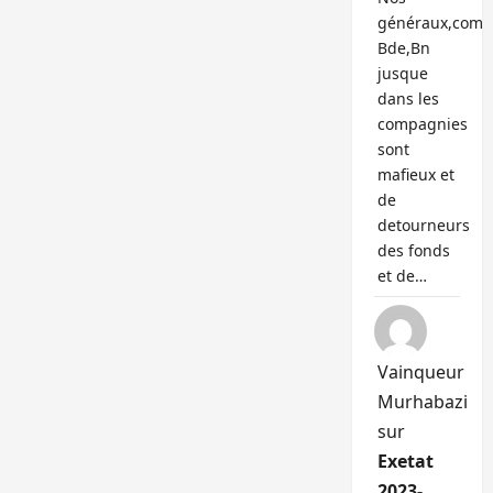
généraux,com
Bde,Bn
jusque
dans les
compagnies
sont
mafieux et
de
detourneurs
des fonds
et de…
Vainqueur
Murhabazi
sur
Exetat
2023-