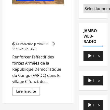
la
société
Catégories
civile
Kalehe: Le chef du village
noyau
de
Cifunzi toujours entre les
Bugorhe
mains des ravisseurs, la
a
désormais
société civile fait des
des
JAMBO
propositions pour sa
nouveaux
animateurs
WEB-
libération
RADIO
La Rédaction JamboRDC
11/05/2022
0
Lecteur
Renforcer l’effectif des
00:00
00:00
audio
forces Armées de la
République Démocratique
du Congo (FARDC) dans le
Lecteur
village Cifunzi, du...
00:00
00:00
audio
En
Lire la suite
savoir
plus
sur
Lecteur
Kalehe:
00:00
00:00
Le
audio