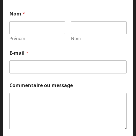
Nom
*
Prénom
Nom
o
E-mail
*
u
C
o
m
m
e
Commentaire ou message
n
t
a
i
r
e
*