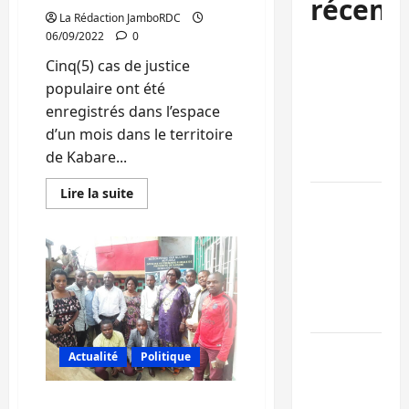
récent
La Rédaction JamboRDC
06/09/2022
0
Bukavu : la
Cinq(5) cas de justice
Pharmakina
populaire ont été
expose son
enregistrés dans l’espace
savoir-faire à
d’un mois dans le territoire
Kivu Soko
de Kabare...
Foire
En
Lire la suite
Bagira : des
savoir
plus
infrastructur
sur
Kabare
grâce aux
:
contribution
Le
cadre
des habitant
de
concertation
à Mulambula
de
la
société
RDC : le
Actualité
Politique
civile
condamne
recrutement
des
des
cas
Sud-Kivu: Le cadre de