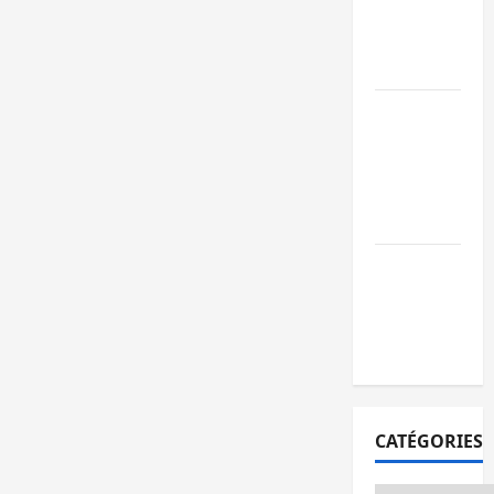
l’AFC/M23
avec l’appui
du CICR
Bukavu : des
routes en
ruine
paralysent la
circulation
Ebola : la RD
intensifie la
lutte avec
l’OMS
CATÉGORIES