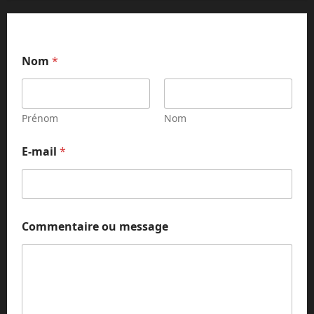
Nom
*
Prénom
Nom
N
E-mail
*
o
m
E
-
m
a
Commentaire ou message
i
l
C
o
m
m
e