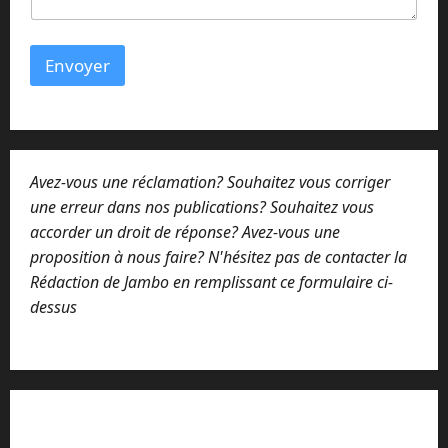
n
t
a
Envoyer
i
r
e
Avez-vous une réclamation? Souhaitez vous corriger
une erreur dans nos publications? Souhaitez vous
accorder un droit de réponse? Avez-vous une
proposition à nous faire? N'hésitez pas de contacter la
Rédaction de Jambo en remplissant ce formulaire ci-
dessus
Lisez attentivement notre procédure de
réclamation