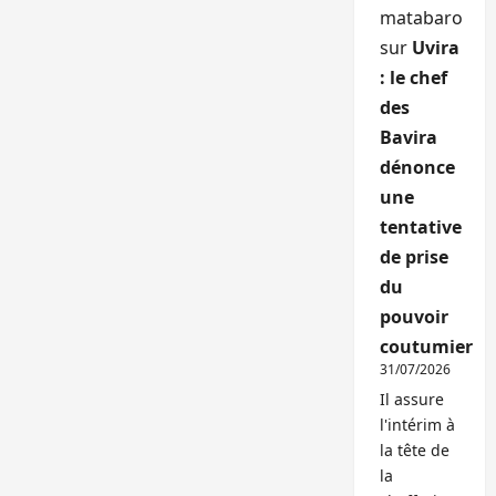
matabaro
sur
Uvira
: le chef
des
Bavira
dénonce
une
tentative
de prise
du
pouvoir
coutumier
31/07/2026
Il assure
l'intérim à
la tête de
la