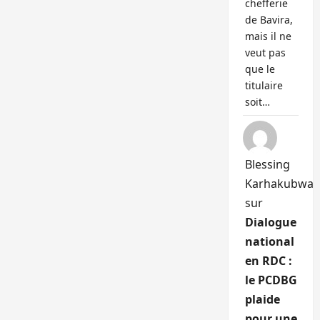
chefferie
de Bavira,
mais il ne
veut pas
que le
titulaire
soit…
Blessing
Karhakubwa
sur
Dialogue
national
en RDC :
le PCDBG
plaide
pour une