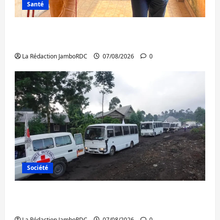
Santé
Sud-Kivu : l’UNPC maintient l’alerte contre
Ebola
La Rédaction JamboRDC
07/08/2026
0
Société
Beni : l’échange de prisonniers entre
l’AFC/M23 et Kinshasa ne convainc pas
La Rédaction JamboRDC
07/08/2026
0