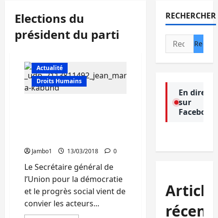
Elections du
RECHERCHER
président du parti
Rechercher :
Actualité
Droits Humains
En direct
sur
UDPS : Jean-Marc Kabund
Facebook
convoque le congrès
extraordinaire du 30 au
31 mars courant
Jambo1
13/03/2018
0
Le Secrétaire général de
l’Union pour la démocratie
Article
et le progrès social vient de
convier les acteurs...
récent