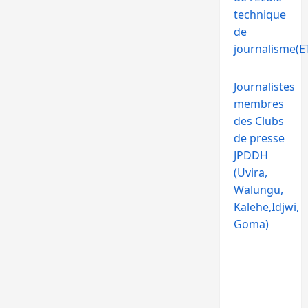
technique
de
journalisme(ET
Journalistes
membres
des Clubs
de presse
JPDDH
(Uvira,
Walungu,
Kalehe,Idjwi,
Goma)