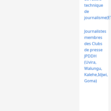
technique
de
journalisme(ET
Journalistes
membres
des Clubs
de presse
JPDDH
(Uvira,
Walungu,
Kalehe,Idjwi,
Goma)