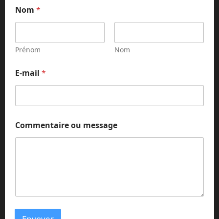
Nom
*
Prénom
Nom
N
E-mail
*
o
m
C
o
m
m
Commentaire ou message
e
n
t
a
i
r
e
N
o
m
Envoyer