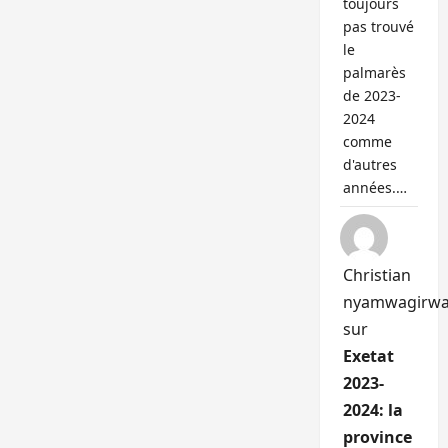
toujours
pas trouvé
le
palmarès
de 2023-
2024
comme
d'autres
années.…
Christian
nyamwagirw
sur
Exetat
2023-
2024: la
province