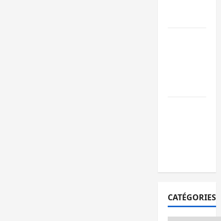
publics est
lancé
Sud-Kivu : de
retour à Uvir
Purusi relanc
les priorités
sécuritaires
Bukavu : vols
et agressions
en série, la
société civile
appelle à agir
CATÉGORIES