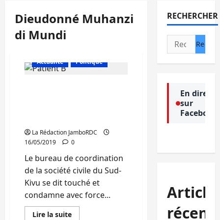
Dieudonné Muhanzi
RECHERCHER
di Mundi
Rechercher :
Actualité
Politique
Sud-Kivu : Le bureau de
En direct
coordination de la société
sur
civile hausse le ton sur les
Facebook
cas de tuerie en province
La Rédaction JamboRDC
16/05/2019
0
Le bureau de coordination
de la société civile du Sud-
Kivu se dit touché et
Article
condamne avec force...
récent
En
Lire la suite