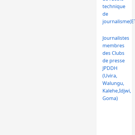
technique
de
journalisme(ET
Journalistes
membres
des Clubs
de presse
JPDDH
(Uvira,
Walungu,
Kalehe,Idjwi,
Goma)