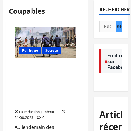
Coupables
RECHERCHER
Rechercher :
Politique
Société
En direct
sur
Nord-Kivu : un jour après
Facebook
les altercations dans la
ville de Goma, les acteurs
de la société civile exigent
des enquêtes sérieuses
pour dénicher les
coupables
Article
La Rédaction JamboRDC
31/08/2023
0
récent
Au lendemain des