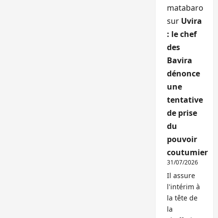
matabaro
sur
Uvira
: le chef
des
Bavira
dénonce
une
tentative
de prise
du
pouvoir
coutumier
31/07/2026
Il assure
l'intérim à
la tête de
la