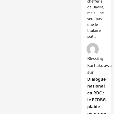
chefferie
de Bavira,
mais il ne
veut pas
que le
titulaire
soit…
Blessing
Karhakubwa
sur
Dialogue
national
en RDC :
le PCDBG
plaide
pour une