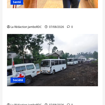
Santé
Sud-Kivu : l’UNPC maintient l’alerte contre
Ebola
La Rédaction JamboRDC
07/08/2026
0
Société
Beni : l’échange de prisonniers entre
l’AFC/M23 et Kinshasa ne convainc pas
La Rédaction JamboRDC
07/08/2026
0