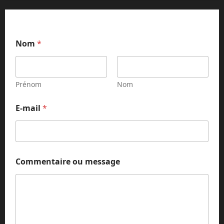
C
Nom
*
o
m
m
e
n
Prénom
Nom
t
a
E-mail
*
i
r
e
E
-
m
Commentaire ou message
a
i
l
*