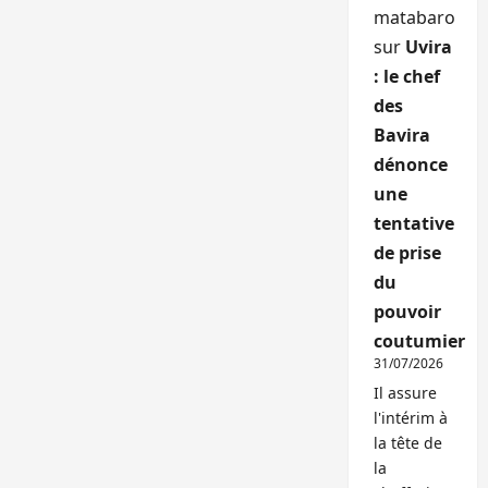
matabaro
sur
Uvira
: le chef
des
Bavira
dénonce
une
tentative
de prise
du
pouvoir
coutumier
31/07/2026
Il assure
l'intérim à
la tête de
la