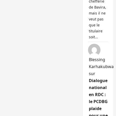
chefferie
de Bavira,
mais il ne
veut pas
que le
titulaire
soit…
Blessing
Karhakubwa
sur
Dialogue
national
en RDC :
le PCDBG
plaide
pour une