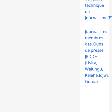
technique
de
journalisme(ET
Journalistes
membres
des Clubs
de presse
JPDDH
(Uvira,
Walungu,
Kalehe,Idjwi,
Goma)