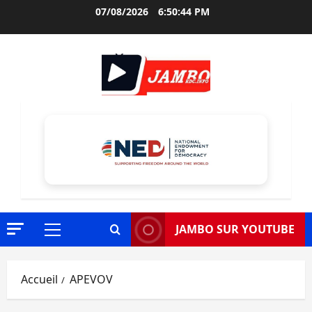
Aller
07/08/2026
6:50:45 PM
au
contenu
JAMBO SUR YOUTUBE
Menu
principal
Accueil
APEVOV