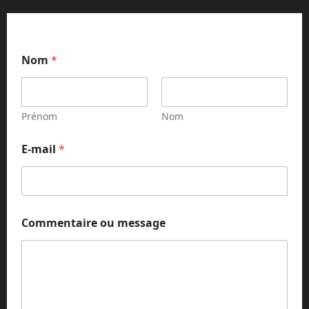
*
Nom
*
E
-
m
a
i
Prénom
Nom
l
m
E-mail
*
e
s
s
a
g
e
Commentaire ou message