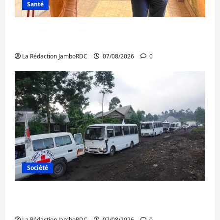
Santé
Sud-Kivu : l’UNPC maintient l’alerte contre
Ebola
La Rédaction JamboRDC
07/08/2026
0
Société
Beni : l’échange de prisonniers entre
l’AFC/M23 et Kinshasa ne convainc pas
La Rédaction JamboRDC
07/08/2026
0