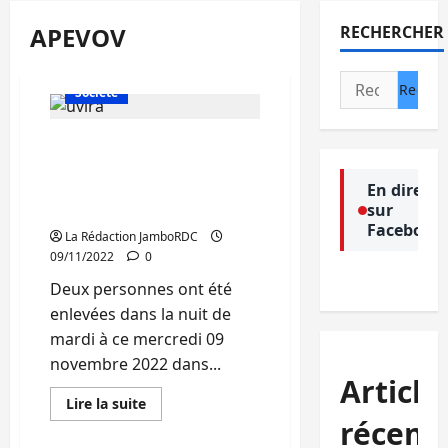
APEVOV
RECHERCHER
Actualité
Politique
Rechercher :
Société
Uvira /Cas d’enlèvement :
La population appelée à
s’abstenir de circuler tard
En direct
sur
dans la nuit
Facebook
La Rédaction JamboRDC
09/11/2022
0
Deux personnes ont été
enlevées dans la nuit de
mardi à ce mercredi 09
novembre 2022 dans...
Article
En
Lire la suite
savoir
récent
plus
sur