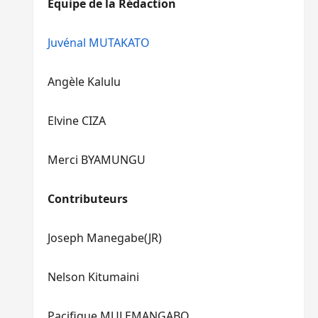
Equipe de la Rédaction
le
pour
volume.
augmenter
ou
Juvénal MUTAKATO
diminuer
le
Angèle Kalulu
volume.
Elvine CIZA
Merci BYAMUNGU
Contributeurs
Joseph Manegabe(JR)
Nelson Kitumaini
Pacifique MULEMANGABO