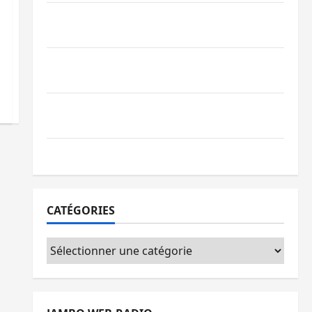
Beni : l’échange de prisonniers entre
l’AFC/M23 et Kinshasa ne convainc pas
Processus de Doha : 15 personnes remises
à l’AFC/M23 avec l’appui du CICR
Bukavu : des routes en ruine paralysent la
circulation
Ebola : la RDC intensifie la lutte avec l’OMS
CATÉGORIES
Catégories