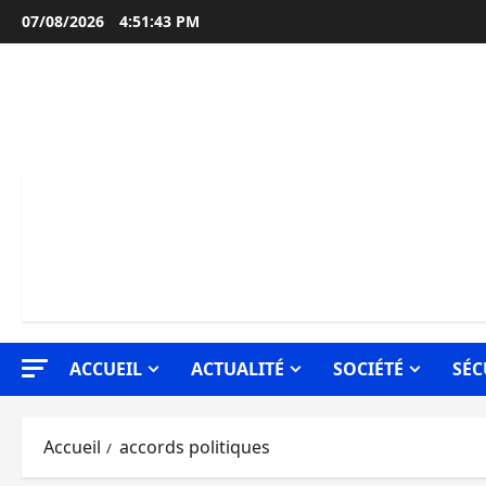
Aller
07/08/2026
4:51:44 PM
au
contenu
ACCUEIL
ACTUALITÉ
SOCIÉTÉ
SÉC
Accueil
accords politiques