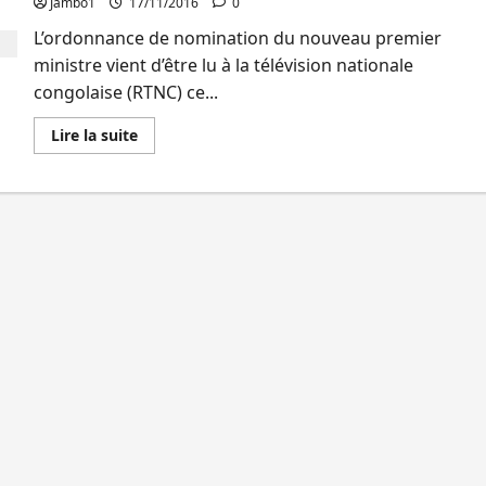
Jambo1
17/11/2016
0
Badibanga
vient
L’ordonnance de nomination du nouveau premier
de
démissionner
ministre vient d’être lu à la télévision nationale
congolaise (RTNC) ce...
En
Lire la suite
savoir
plus
sur
RDC :
Sammy
Badibanga
de
l’UDPS
et
alliés
est
le
nouveau
premier
ministre !