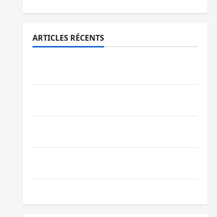
ARTICLES RÉCENTS
Sud-Kivu : l’UNPC maintient l’alerte contre
Ebola
Beni : l’échange de prisonniers entre
l’AFC/M23 et Kinshasa ne convainc pas
Processus de Doha : 15 personnes remises
à l’AFC/M23 avec l’appui du CICR
Bukavu : des routes en ruine paralysent la
circulation
Ebola : la RDC intensifie la lutte avec l’OMS