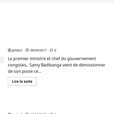
RDC : Le premier ministre Samy Badibanga vient
de démissionner
Jambo1
06/04/2017
0
Le premier ministre et chef du gouvernement
congolais, Samy Badibanga vient de démissionner
de son poste ce...
En
Lire la suite
savoir
plus
sur
RDC
:
RDC : Sammy Badibanga de l’UDPS et alliés est le
Le
premier
nouveau premier ministre !
ministre
Samy