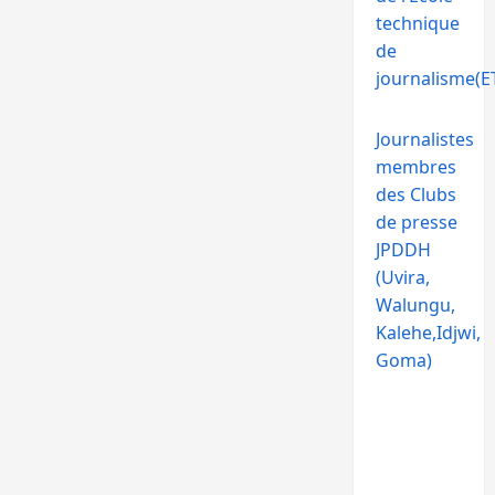
technique
de
journalisme(ET
Journalistes
membres
des Clubs
de presse
JPDDH
(Uvira,
Walungu,
Kalehe,Idjwi,
Goma)