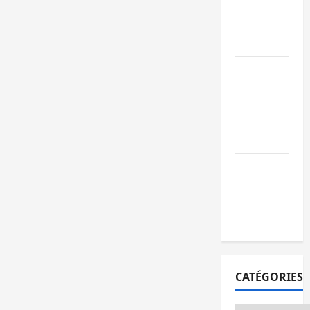
l’AFC/M23
avec l’appui
du CICR
Bukavu : des
routes en
ruine
paralysent la
circulation
Ebola : la RD
intensifie la
lutte avec
l’OMS
CATÉGORIES