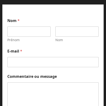
o
Nom
*
u
*
o
u
Prénom
Nom
E-mail
*
Commentaire ou message