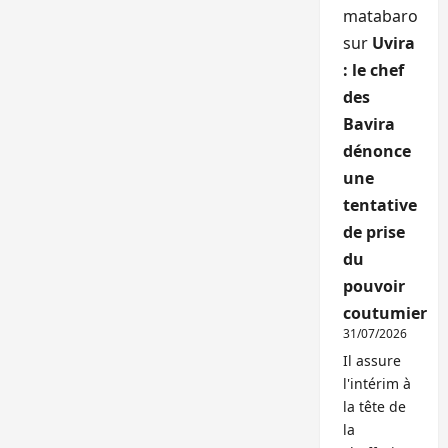
matabaro
sur
Uvira
: le chef
des
Bavira
dénonce
une
tentative
de prise
du
pouvoir
coutumier
31/07/2026
Il assure
l'intérim à
la tête de
la