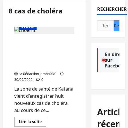
8 cas de choléra
RECHERCHER
Actualité
Politique
Rechercher :
Société
Sud-Kivu: 8 cas de choléra
enregistrés à Katana en
septembre, la DPS dit
En direct
sur
s’impliquer pour la prise
Facebook
en charge
La Rédaction JamboRDC
30/09/2022
0
La zone de santé de Katana
vient d’enregistrer huit
nouveaux cas de choléra
Article
au cours de ce...
récent
En
Lire la suite
savoir