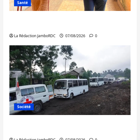
Santé
Sud-Kivu : l’UNPC maintient l’alerte contre
Ebola
La Rédaction JamboRDC
07/08/2026
0
Société
Beni : l’échange de prisonniers entre
l’AFC/M23 et Kinshasa ne convainc pas
La Rédaction JamboRDC
07/08/2026
0