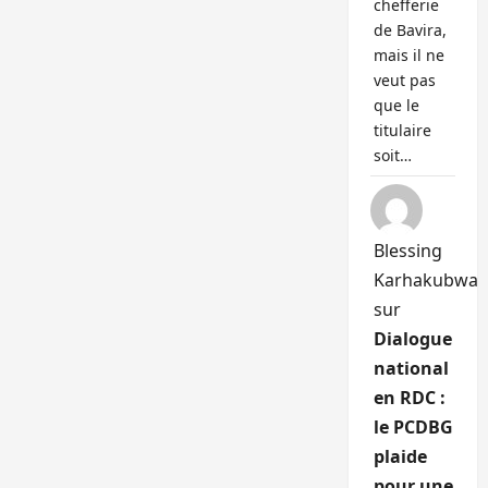
chefferie
de Bavira,
mais il ne
veut pas
que le
titulaire
soit…
Blessing
Karhakubwa
sur
Dialogue
national
en RDC :
le PCDBG
plaide
pour une