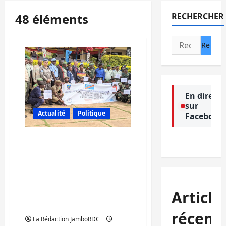
48 éléments
RECHERCHER
Rechercher :
En direct
sur
Actualité
Politique
Facebook
Sud-Kivu : UNMAS en
partenariat avec l’école
Jules Moke forme 48
éléments de FARDC, PNC
et l’ICCN sur la gestion
Article
des armes légères et
petits calibres
récent
La Rédaction JamboRDC