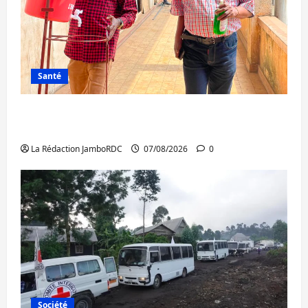
Santé
Sud-Kivu : l’UNPC maintient l’alerte contre
Ebola
La Rédaction JamboRDC
07/08/2026
0
Société