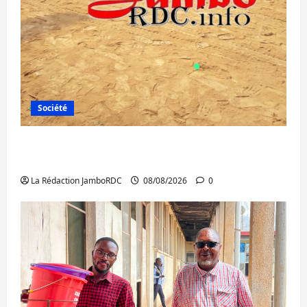
Société
Bagira : une ambulance renversée à Ciriri,
la NDSCI dénonce l’état de la route
La Rédaction JamboRDC
08/08/2026
0