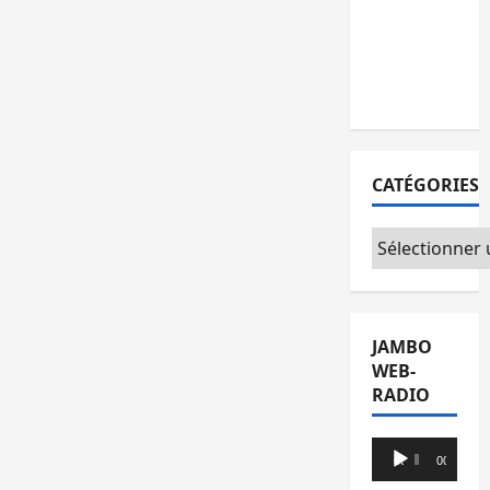
l’AFC/M23
avec
l’appui du
CICR
CATÉGORIES
Catégories
JAMBO
WEB-
RADIO
Lecteur
00:00
00:00
audio