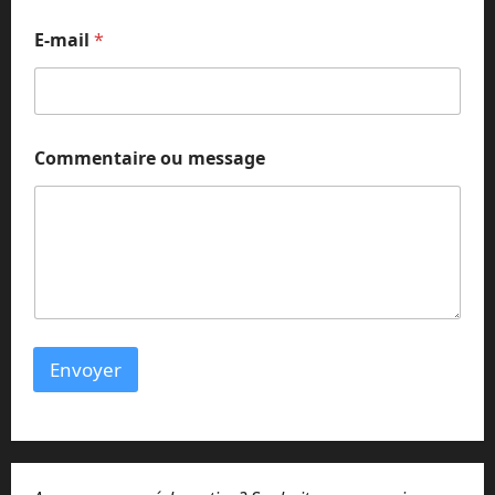
o
m
E-mail
*
m
e
n
t
a
i
Commentaire ou message
r
e
Envoyer