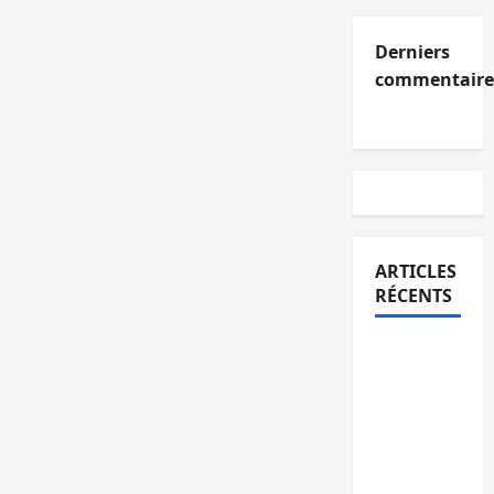
Derniers
commentaire
ARTICLES
RÉCENTS
Kinshasa
confirme
la
libération
de 15
personnes