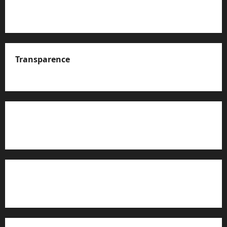
Transparence
A propos de nous
Rapport d’auto-évaluation de transparence (JTI)