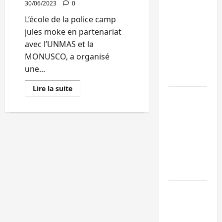
30/06/2023
0
Kinshasa
L’école de la police camp
confirme la
jules moke en partenariat
libération de
avec l’UNMAS et la
15 personnes
MONUSCO, a organisé
affiliées à
une...
l’AFC/M23
En
Lire la suite
savoir
Bagira : une
plus
ambulance
sur
Sud-
renversée à
Kivu
:
Ciriri, la
UNMAS
en
NDSCI
partenariat
dénonce l’éta
avec
l’école
de la route
Jules
Moke
forme
Sud-Kivu :
48
éléments
l’UNPC
de
FARDC,
maintient
PNC