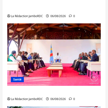
Bukavu : des routes en ruine paralysent la
circulation
La Rédaction JamboRDC
06/08/2026
0
Santé
Ebola : la RDC intensifie la lutte avec l’OMS
La Rédaction JamboRDC
06/08/2026
0