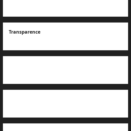
Transparence
A propos de nous
Rapport d’auto-évaluation de transparence (JTI)