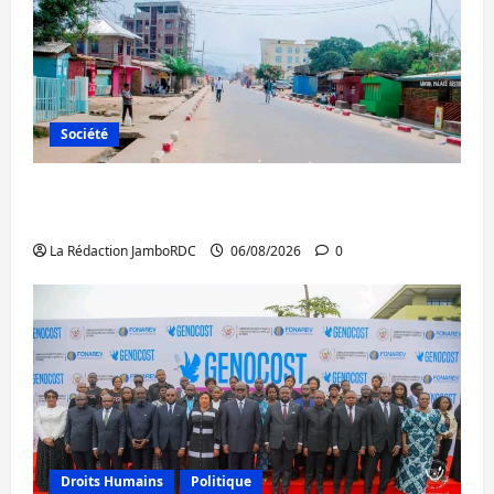
Société
Uvira : une journée de mercredi marquée
par l’appel à la paix
La Rédaction JamboRDC
06/08/2026
0
Droits Humains
Politique