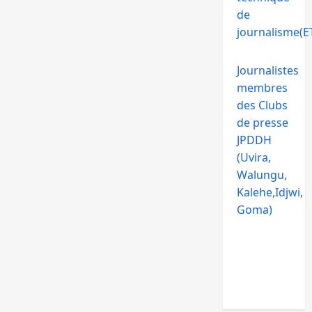
de
journalisme(ET
Journalistes
membres
des Clubs
de presse
JPDDH
(Uvira,
Walungu,
Kalehe,Idjwi,
Goma)