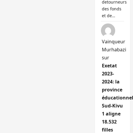
detourneurs
des fonds
et de…
Vainqueur
Murhabazi
sur
Exetat
2023-
2024: la
province
éducationnel
Sud-Kivu
1 aligne
18.532
filles