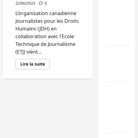
22/06/2023
0
Bukavu : des
L’organisation canadienne
routes en
Journalistes pour les Droits
ruine
Humains (JDH) en
paralysent la
collaboration avec l’Ecole
circulation
Technique de Journalisme
(ETJ) vient...
Ebola : la RD
intensifie la
En
Lire la suite
lutte avec
savoir
plus
l’OMS
sur
Bukavu:
30
Uvira : une
journalistes
formés
journée de
par
JDH
mercredi
sur
marquée par
la
réalisation
l’appel à la
du
documentaire
paix
vidéo
sur
les