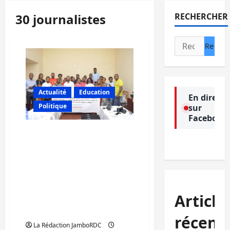
30 journalistes
RECHERCHER
Rechercher :
Actualité
Education
En direct
Politique
sur
Facebook
Bukavu: 30 journalistes
formés par JDH sur la
réalisation du
documentaire vidéo sur
les droits des femmes et
filles s’engagent à
Article
capitaliser les
connaissances acquises
récent
La Rédaction JamboRDC