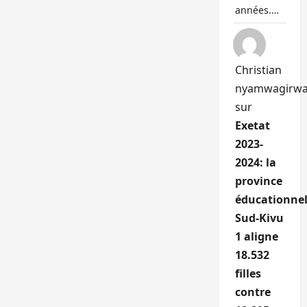
années.…
Christian
nyamwagirw
sur
Exetat
2023-
2024: la
province
éducationnel
Sud-Kivu
1 aligne
18.532
filles
contre