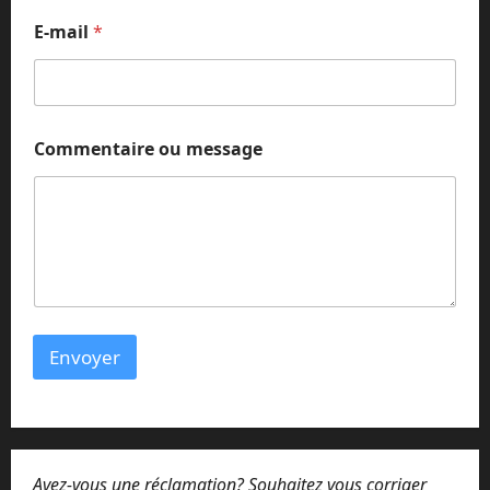
a
E-mail
*
i
r
e
o
u
o
Commentaire ou message
u
Envoyer
Avez-vous une réclamation? Souhaitez vous corriger